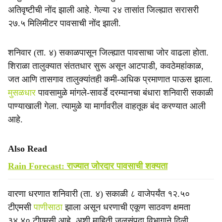
अतिवृष्टीची नोंद झाली आहे. गेल्या २४ तासांत जिल्ह्यात सरासरी
२७.५ मिलिमीटर पावसाची नोंद झाली.
शनिवार (ता. ४) सकाळपासून जिल्ह्यात पावसाचा जोर वाढला होता.
शिराळा तालुक्यात संततधार सुरू असून आटपाडी, कवठेमहांकाळ,
जत आणि तासगाव तालुक्यांतही कमी-अधिक प्रमाणात पाऊस झाला.
मुसळधार
पावसामुळे मांगले-सावर्डे दरम्यानचा बंधारा शनिवारी सकाळी
पाण्याखाली गेला. त्यामुळे या मार्गावरील वाहतूक बंद करण्यात आली
आहे.
Also Read
Rain Forecast: राज्यात जोरदार पावसाची शक्यता
वारणा धरणात शनिवारी (ता. ४) सकाळी ८ वाजेपर्यंत १२.५०
टीएमसी
पाणीसाठा
झाला असून धरणाची एकूण साठवण क्षमता
३४.४० टीएमसी आहे, अशी माहिती जलसंपदा विभागाने दिली.