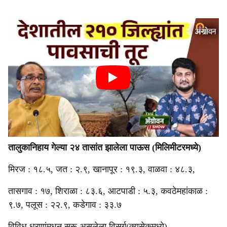
तालुकानिहाय गेल्या २४ तासांत झालेला पाऊस (मिलिमीटरमध्ये)
मिरज : १८.५, जत : २.९, खानापूर : १९.३, वाळवा : ४८.३,
तासगाव : १७, शिराळा : ८३.६, आटपाडी : ५.३, कवठेमहांकाळ :
९.७, पलूस : २२.९, कडेगाव : ३३.७
विविध धरणांमधून सुरू असलेला विसर्ग(क्युसेकमध्ये)