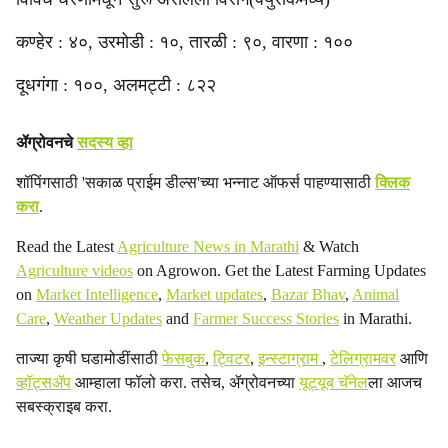
कण्हेर : ४०, उरमोडी : १०, तारळी : ९०, वारणा : १००
दूधगंगा : १००, अलमट्टी : ८२२
ॲग्रोवनचे
सदस्य व्हा
शॉपिंगसाठी 'सकाळ प्राईम डील्स'च्या भन्नाट ऑफर्स पाहण्यासाठी
क्लिक
करा
.
Read the Latest
Agriculture News in Marathi
& Watch
Agriculture videos
on Agrowon. Get the Latest Farming Updates
on
Market Intelligence
,
Market updates
,
Bazar Bhav
,
Animal
Care
,
Weather Updates
and
Farmer Success Stories
in Marathi.
ताज्या कृषी घडामोडींसाठी
फेसबुक
,
ट्विटर
,
इन्स्टाग्राम
,
टेलिग्रामवर
आणि
व्हॉट्सॲप
आम्हाला फॉलो करा. तसेच, ॲग्रोवनच्या
यूट्यूब चॅनेल
ला आजच
सबस्क्राइब करा.