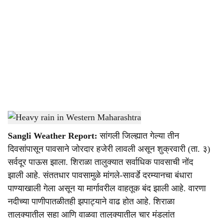
o
c
i
a
l
s
Heavy rainfall in Sangli district today
-
Agrowon
h
Sangli Weather Report:
सांगली जिल्ह्यात गेल्या तीन
a
दिवसांपासून पावसाने जोरदार हजेरी लावली असून शुक्रवारी (ता. ३)
r
सर्वदूर पाऊस झाला. शिराळा तालुक्यात सर्वाधिक पावसाची नोंद
झाली आहे. संततधार पावसामुळे मांगले-सावर्डे दरम्यानचा बंधारा
e
पाण्याखाली गेला असून या मार्गावरील वाहतूक बंद झाली आहे. वारणा
नदीच्या पाणीपातळीतही झपाट्याने वाढ होत आहे. शिराळा
तालुक्यातील सहा आणि वाळवा तालुक्यातील चार मंडलांत