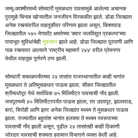
जम्मू-काश्मीरमध्ये सोमवारी मुसळधार पावसामुळे आलेल्या अचानक
पुरामुळे चिनाब खोऱ्यातील जनजीवन विस्कळीत झाले. डोडा जिल्ह्यात
अनेक रस्त्यांवरील वाहतुकीवर परिणाम झाला असून, किश्तवाड
जिल्ह्यातील ५४० मेगावॉट क्षमतेच्या 'क्वार जलविद्युत प्रकल्पा'च्या
पायाभूत सुविधांचेही
नुकसान
झाले आहे. डोडा जिल्ह्यात पूरपाणी आणि
गाळ रस्त्यावर आल्याने 'राष्ट्रीय महामार्ग २४४' वरील प्रेमनगर
येथील वाहतूक पूर्णपणे ठप्प झाली.
सोमवारी सकाळपर्यंतच्या २४ तासांत राजस्थानातील काही भागांत
मुसळधार ते अतिमुसळधार पाऊस झाला. सीकर जिल्ह्यातील
श्रीमाधोपूर येथे सर्वाधिक ७५ मिलिमीटर पावसाची नोंद झाली.
जयपूरमध्ये ४० मिलिमीटरपर्यंत पाऊस झाला, तर उदयपूर, झालावाड,
बारां, सिरोही आणि इतर अनेक जिल्ह्यांत मध्यम ते मुसळधार पाऊस
झाला. राज्यातील बहुतांश भागांत हलक्या ते मध्यम स्वरूपाच्या
पावसाची नोंद झाली असून, पुढील २४ तासांतही काही ठिकाणी
जोरदार पावसाची शक्यता हवामान विभागाने व्यक्त केली आहे.