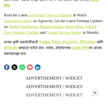
करा
.
Read the Latest
Agriculture News in Marathi
& Watch
Agriculture videos
on Agrowon. Get the Latest Farming Updates
on
Market Intelligence
,
Market updates
,
Bazar Bhav
,
Animal
Care
,
Weather Updates
and
Farmer Success Stories
in Marathi.
ताज्या कृषी घडामोडींसाठी
फेसबुक
,
ट्विटर
,
इन्स्टाग्राम
,
टेलिग्रामवर
आणि
व्हॉट्सॲप
आम्हाला फॉलो करा. तसेच, ॲग्रोवनच्या
यूट्यूब चॅनेल
ला आजच
सबस्क्राइब करा.
ADVERTISEMENT / WIDGET
ADVERTISEMENT / WIDGET
×
ADVERTISEMENT / WIDGET