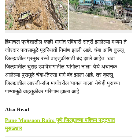
e
विस्कळीत झाले, तर राजस्थानातील काही भागांतही मुसळधार पाऊस
झाला. या राज्यांत आजही पावसाचा जोर कायम राहण्याचा अंदाज
हवामान विभागाने वर्तविला आहे.
हिमाचल प्रदेशातील काही भागांत रविवारी रात्री झालेल्या मध्यम ते
जोरदार पावसामुळे पूरस्थिती निर्माण झाली आहे. चंबा आणि कुल्लू
जिल्ह्यांतील प्रमुख रस्ते वाहतुकीसाठी बंद झाले आहेत. चंबा
जिल्ह्यातील चुराह उपविभागातील 'पांगोला नाला' येथे अचानक
आलेल्या पुरामुळे चंबा-तिस्सा मार्ग बंद झाला आहे. तर कुल्लू
जिल्ह्यातील लारजी-सैंज मार्गावरील 'पागल नाला' येथेही पुराच्या
पाण्यामुळे वाहतुकीवर परिणाम झाला आहे.
Also Read
Pune Monsoon Rain: पुणे जिल्ह्याच्या पश्‍चिम पट्ट्यात
मुसळधार