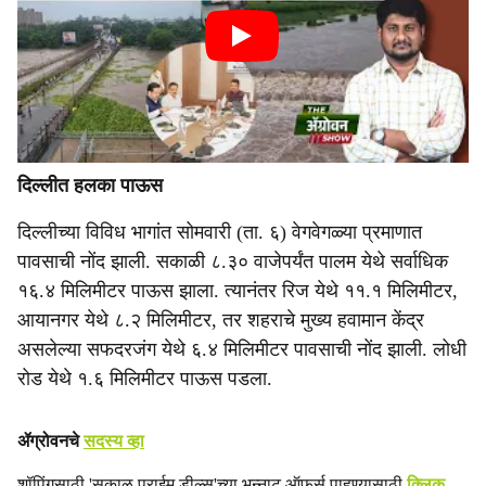
दिल्लीत हलका पाऊस
दिल्लीच्या विविध भागांत सोमवारी (ता. ६) वेगवेगळ्या प्रमाणात
पावसाची नोंद झाली. सकाळी ८.३० वाजेपर्यंत पालम येथे सर्वाधिक
१६.४ मिलिमीटर पाऊस झाला. त्यानंतर रिज येथे ११.१ मिलिमीटर,
आयानगर येथे ८.२ मिलिमीटर, तर शहराचे मुख्य हवामान केंद्र
असलेल्या सफदरजंग येथे ६.४ मिलिमीटर पावसाची नोंद झाली. लोधी
रोड येथे १.६ मिलिमीटर पाऊस पडला.
ॲग्रोवनचे
सदस्य व्हा
शॉपिंगसाठी 'सकाळ प्राईम डील्स'च्या भन्नाट ऑफर्स पाहण्यासाठी
क्लिक