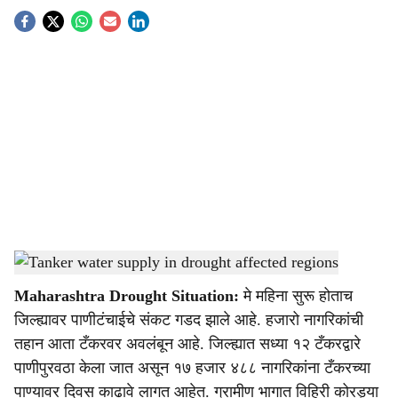
S
o
c
i
a
l
s
Tanker water supply in drought affected regions
-
Agrowon
h
Maharashtra Drought Situation:
मे महिना सुरू होताच
a
जिल्ह्यावर पाणीटंचाईचे संकट गडद झाले आहे. हजारो नागरिकांची
r
तहान आता टँकरवर अवलंबून आहे. जिल्ह्यात सध्या १२ टँकरद्वारे
पाणीपुरवठा केला जात असून १७ हजार ४८८ नागरिकांना टँकरच्या
e
पाण्यावर दिवस काढावे लागत आहेत. ग्रामीण भागात विहिरी कोरड्या