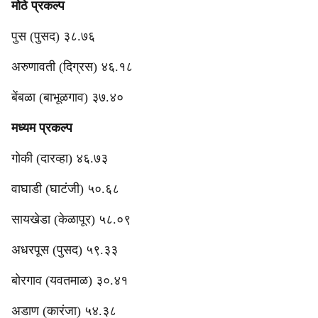
मोठे प्रकल्प
पुस (पुसद) ३८.७६
अरुणावती (दिग्रस) ४६.१८
बेंबळा (बाभूळगाव) ३७.४०
मध्यम प्रकल्प
गोकी (दारव्हा) ४६.७३
वाघाडी (घाटंजी) ५०.६८
सायखेडा (केळापूर) ५८.०९
अधरपूस (पुसद) ५९.३३
बोरगाव (यवतमाळ) ३०.४१
अडाण (कारंजा) ५४.३८