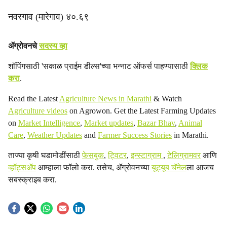
नवरगाव (मारेगाव) ४०.६९
ॲग्रोवनचे
सदस्य व्हा
शॉपिंगसाठी 'सकाळ प्राईम डील्स'च्या भन्नाट ऑफर्स पाहण्यासाठी
क्लिक
करा
.
Read the Latest
Agriculture News in Marathi
& Watch
Agriculture videos
on Agrowon. Get the Latest Farming Updates
on
Market Intelligence
,
Market updates
,
Bazar Bhav
,
Animal
Care
,
Weather Updates
and
Farmer Success Stories
in Marathi.
ताज्या कृषी घडामोडींसाठी
फेसबुक
,
ट्विटर
,
इन्स्टाग्राम
,
टेलिग्रामवर
आणि
व्हॉट्सॲप
आम्हाला फॉलो करा. तसेच, ॲग्रोवनच्या
यूट्यूब चॅनेल
ला आजच
सबस्क्राइब करा.