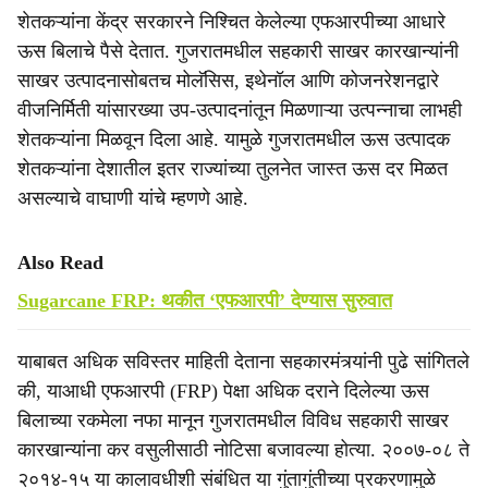
शेतकऱ्यांना केंद्र सरकारने निश्चित केलेल्या एफआरपीच्या आधारे
ऊस बिलाचे पैसे देतात. गुजरातमधील सहकारी साखर कारखान्यांनी
साखर उत्पादनासोबतच मोलॅसिस, इथेनॉल आणि कोजनरेशनद्वारे
वीजनिर्मिती यांसारख्या उप-उत्पादनांतून मिळणाऱ्या उत्पन्नाचा लाभही
शेतकऱ्यांना मिळवून दिला आहे. यामुळे गुजरातमधील ऊस उत्पादक
शेतकऱ्यांना देशातील इतर राज्यांच्या तुलनेत जास्त ऊस दर मिळत
असल्याचे वाघाणी यांचे म्हणणे आहे.
Also Read
Sugarcane FRP: थकीत ‘एफआरपी’ देण्यास सुरुवात
याबाबत अधिक सविस्तर माहिती देताना सहकारमंत्र्यांनी पुढे सांगितले
की, याआधी एफआरपी (FRP) पेक्षा अधिक दराने दिलेल्या ऊस
बिलाच्या रकमेला नफा मानून गुजरातमधील विविध सहकारी साखर
कारखान्यांना कर वसुलीसाठी नोटिसा बजावल्या होत्या. २००७-०८ ते
२०१४-१५ या कालावधीशी संबंधित या गुंतागुंतीच्या प्रकरणामुळे