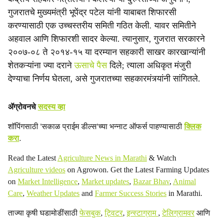
गुजरातचे मुख्यमंत्री भूपेंद्र पटेल यांनी याबाबत शिफारसी
करण्यासाठी एक उच्चस्तरीय समिती गठित केली. यावर समितीने
अहवाल आणि शिफारशी सादर केल्या. त्यानुसार, गुजरात सरकारने
२००७-०८ ते २०१४-१५ या दरम्यान सहकारी साखर कारखान्यांनी
शेतकऱ्यांना ज्या दराने
ऊसाचे पैस
दिले; त्याला अधिकृत मंजुरी
देण्याचा निर्णय घेतला, असे गुजरातच्या सहकारमंत्र्यांनी सांगितले.
ॲग्रोवनचे
सदस्य व्हा
शॉपिंगसाठी 'सकाळ प्राईम डील्स'च्या भन्नाट ऑफर्स पाहण्यासाठी
क्लिक
करा
.
Read the Latest
Agriculture News in Marathi
& Watch
Agriculture videos
on Agrowon. Get the Latest Farming Updates
on
Market Intelligence
,
Market updates
,
Bazar Bhav
,
Animal
Care
,
Weather Updates
and
Farmer Success Stories
in Marathi.
ताज्या कृषी घडामोडींसाठी
फेसबुक
,
ट्विटर
,
इन्स्टाग्राम
,
टेलिग्रामवर
आणि