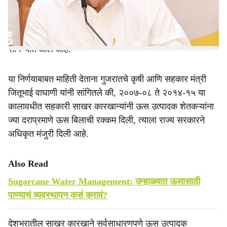
e
आहे. राज्य सरकारच्या या निर्णयामुळे गुजरातमधील साखर उद्योगाला
सुमारे १५०० कोटी रुपयांचा आर्थिक लाभ मिळेल. तर याचा दोन
लाखांहून अधिक ऊस उत्पादक शेतकऱ्यांना थेट लाभ होईल, असे
सांगण्यात आले आहे.
या निर्णयाबाबत माहिती देताना गुजरातचे कृषी आणि सहकार मंत्री
जितूभाई वाघाणी यांनी सांगितले की, २००७-०८ ते २०१४-१५ या
कालावधीत सहकारी साखर कारखान्यांनी ऊस उत्पादक शेतकऱ्यांना
ज्या दराप्रमाणे ऊस बिलाची रक्कम दिली, त्याला राज्य सरकारने
अधिकृत मंजुरी दिली आहे.
Also Read
Sugarcane Water Management: उन्हाळ्यात ऊसासाठी
पाण्याचं व्यवस्थापन कसं करावं?
देशभरातील साखर कारखाने सर्वसाधारणपणे ऊस उत्पादक