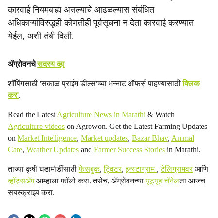
कारवाई नियमबाह्य असल्याचे आढळल्यास संबंधित
अधिकाऱ्यांविरुद्धही कोणतीही पूर्वसूचना न देता कारवाई करण्यात
येईल, अशी तंबी दिली.
ॲग्रोवनचे
सदस्य व्हा
शॉपिंगसाठी 'सकाळ प्राईम डील्स'च्या भन्नाट ऑफर्स पाहण्यासाठी
क्लिक
करा
.
Read the Latest
Agriculture News in Marathi
& Watch
Agriculture videos
on Agrowon. Get the Latest Farming Updates
on
Market Intelligence
,
Market updates
,
Bazar Bhav
,
Animal
Care
,
Weather Updates
and
Farmer Success Stories
in Marathi.
ताज्या कृषी घडामोडींसाठी
फेसबुक
,
ट्विटर
,
इन्स्टाग्राम
,
टेलिग्रामवर
आणि
व्हॉट्सॲप
आम्हाला फॉलो करा. तसेच, ॲग्रोवनच्या
यूट्यूब चॅनेल
ला आजच
सबस्क्राइब करा.