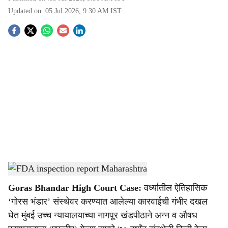
Updated on :
05 Jul 2026, 9:30 AM
IST
S
o
c
i
a
l
s
Wardha institution inspection report
-
Agrowon
h
Goras Bhandar High Court Case:
वर्ध्यातील ऐतिहासिक
a
‘गोरस भंडार’ संस्थेवर करण्यात आलेल्या कारवाईची गंभीर दखल
r
घेत मुंबई उच्च न्यायालयाच्या नागपूर खंडपीठाने अन्न व औषध