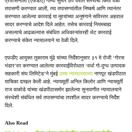
प्रशासनाला (एफडीए) गेल्या सुमारे ७० वर्षांत संस्थेची किती वेळा
e
तपासणी करण्यात आली, त्या तपासण्यांतील निष्कर्ष आणि त्यानंतर
करण्यात आलेल्या कारवाई या मुद्द्यांच्या अनुषंगाने सविस्तर अहवाल
सादर करण्याचे आदेश दिले आहेत. तसेच कारवाई नियमबाह्य
असल्याचे आढळल्यास संबंधित अधिकाऱ्यांवरही थेट कारवाई
करण्याचे संकेत न्यायालयाने या वेळी दिले.
एफडीए आयुक्त तुकाराम मुंढे यांच्या निर्देशानुसार ३१ मे रोजी ‘गोरस
भंडार’वर करण्यात आलेल्या कारवाईविरोधात ‘वर्धा गो-दुग्ध उत्पादक
सहकारी संघ लिमिटेड’ने मुंबई
उच्च न्यायालयाच्या
नागपूर खंडपीठात
याचिका दाखल केली आहे. न्यायमूर्ती अनिल किलोर आणि न्यायमूर्ती
राज वाकोडे यांच्या खंडपीठासमोर झालेल्या सुनावणीत न्यायालयाने
संस्थेशी संबंधित सर्व तपासण्यांचा तपशील सादर करण्याचे निर्देश
दिले.
Also Read