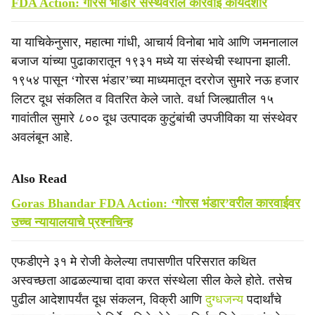
FDA Action: गोरस भांडार संस्थेवरील कारवाई कायदेशीर
या याचिकेनुसार, महात्मा गांधी, आचार्य विनोबा भावे आणि जमनालाल
बजाज यांच्या पुढाकारातून १९३१ मध्ये या संस्थेची स्थापना झाली.
१९५४ पासून ‘गोरस भंडार’च्या माध्यमातून दररोज सुमारे नऊ हजार
लिटर दूध संकलित व वितरित केले जाते. वर्धा जिल्ह्यातील १५
गावांतील सुमारे ८०० दूध उत्पादक कुटुंबांची उपजीविका या संस्थेवर
अवलंबून आहे.
Also Read
Goras Bhandar FDA Action: ‘गोरस भंडार’वरील कारवाईवर
उच्च न्यायालयाचे प्रश्‍नचिन्ह
एफडीएने ३१ मे रोजी केलेल्या तपासणीत परिसरात कथित
अस्वच्छता आढळल्याचा दावा करत संस्थेला सील केले होते. तसेच
पुढील आदेशापर्यंत दूध संकलन, विक्री आणि
दुग्धजन्य
पदार्थांचे