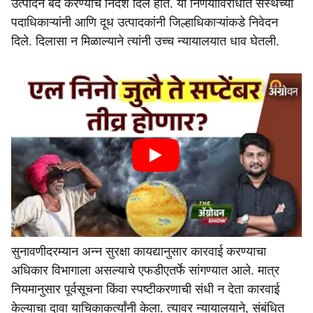
उत्पादन बंद करण्याचे निर्देश दिले होते. या निर्णयाविरोधात संस्थेच्या
पदाधिकाऱ्यांनी आणि दूध उत्पादकांनी जिल्हाधिकाऱ्यांकडे निवेदन
दिले. दिलासा न मिळाल्याने त्यांनी उच्च न्यायालयात धाव घेतली.
सुनावणीदरम्यान अन्न सुरक्षा कायद्यानुसार कारवाई करण्याचा
अधिकार विभागाला असल्याचे एफडीएतर्फे सांगण्यात आले. मात्र
नियमानुसार पूर्वसूचना किंवा स्पष्टीकरणाची संधी न देता कारवाई
केल्याचा दावा याचिकाकर्त्यांनी केला. त्यावर न्यायालयाने, संबंधित