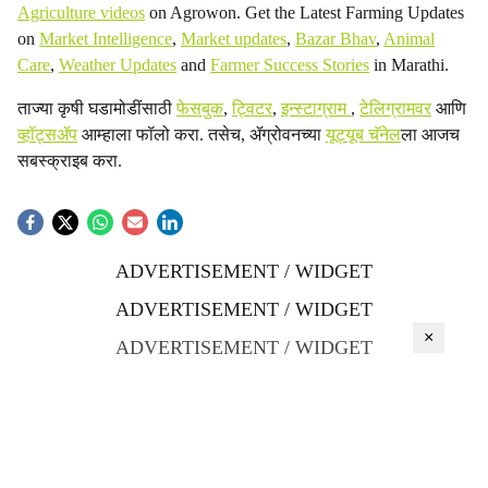
Agriculture videos
on Agrowon. Get the Latest Farming Updates
on
Market Intelligence
,
Market updates
,
Bazar Bhav
,
Animal
Care
,
Weather Updates
and
Farmer Success Stories
in Marathi.
ताज्या कृषी घडामोडींसाठी
फेसबुक
,
ट्विटर
,
इन्स्टाग्राम
,
टेलिग्रामवर
आणि
व्हॉट्सॲप
आम्हाला फॉलो करा. तसेच, ॲग्रोवनच्या
यूट्यूब चॅनेल
ला आजच
सबस्क्राइब करा.
ADVERTISEMENT / WIDGET
ADVERTISEMENT / WIDGET
×
ADVERTISEMENT / WIDGET