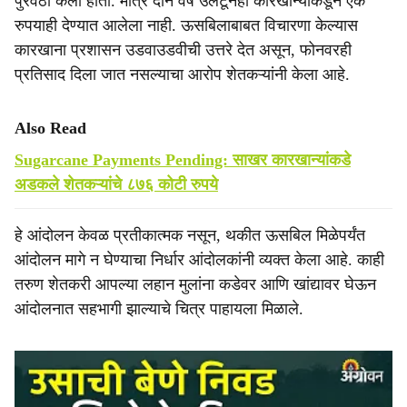
पुरवठा केला होता. मात्र दोन वर्षे उलटूनही कारखान्याकडून एक
रुपयाही देण्यात आलेला नाही. ऊसबिलाबाबत विचारणा केल्यास
कारखाना प्रशासन उडवाउडवीची उत्तरे देत असून, फोनवरही
प्रतिसाद दिला जात नसल्याचा आरोप शेतकऱ्यांनी केला आहे.
Also Read
Sugarcane Payments Pending: साखर कारखान्यांकडे
अडकले शेतकऱ्यांचे ८७६ कोटी रुपये
हे आंदोलन केवळ प्रतीकात्मक नसून, थकीत ऊसबिल मिळेपर्यंत
आंदोलन मागे न घेण्याचा निर्धार आंदोलकांनी व्यक्त केला आहे. काही
तरुण शेतकरी आपल्या लहान मुलांना कडेवर आणि खांद्यावर घेऊन
आंदोलनात सहभागी झाल्याचे चित्र पाहायला मिळाले.