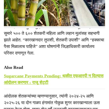
e
परिषदेसमोरील पूनम गेट येथे धरणे आंदोलन सुरू केले आहे.
मंगळवारी (ता. २६) आंदोलनाचा दुसरा दिवस होता.
या आंदोलनात तुळजापूर, अक्कलकोट आणि सोलापूर जिल्ह्यातील
सुमारे ५०० ते ६०० शेतकरी महिला आणि लहान मुलांसह सहभागी
झाले आहेत. “कारखानदार तुपाशी, शेतकरी उपाशी” आणि “हक्काचा
पैसा मिळालाच पाहिजे” अशा घोषणांनी जिल्हाधिकारी कार्यालय
परिसर दणाणून गेला.
Also Read
Sugarcane Payments Pending: थकीत एफआरपी न दिल्यास
आंदोलन करणार : राजू शेट्टी
आंदोलक शेतकऱ्यांच्या म्हणण्यानुसार, त्यांनी २०२४-२५ आणि
२०२५-२६ या दोन गाळप हंगामांत गोकुळ शुगर कारखान्याला ऊस