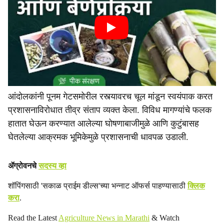
आंदोलकांनी पूनम गेटसमोरील रस्त्यावरच चूल मांडून स्वयंपाक करत
प्रशासनाविरोधात तीव्र संताप व्यक्त केला. विविध मागण्यांचे फलक
हातात घेऊन करण्यात आलेल्या घोषणाबाजीमुळे आणि कुटुंबासह
घेतलेल्या आक्रमक भूमिकेमुळे प्रशासनाची धावपळ उडाली.
ॲग्रोवनचे
सदस्य व्हा
शॉपिंगसाठी 'सकाळ प्राईम डील्स'च्या भन्नाट ऑफर्स पाहण्यासाठी
क्लिक
करा
.
Read the Latest
Agriculture News in Marathi
& Watch