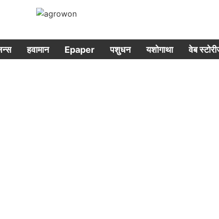
िजन्स
हवामान
Epaper
पशुधन
यशोगाथा
वेब स्टोर