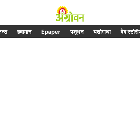
िजन्स
हवामान
Epaper
पशुधन
यशोगाथा
वेब स्टोर