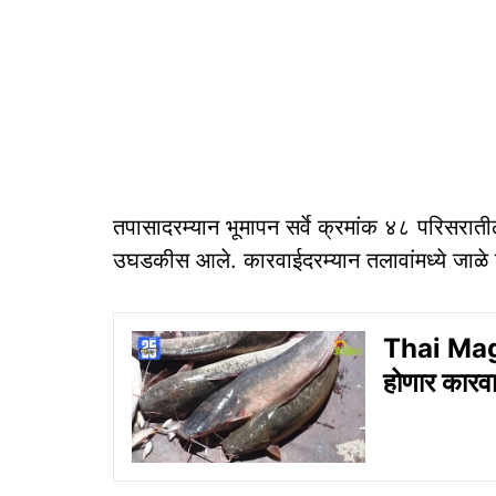
तपासादरम्यान भूमापन सर्वे क्रमांक ४८ परिसराती
उघडकीस आले. कारवाईदरम्यान तलावांमध्ये जाळे 
Thai Magur
होणार कारव