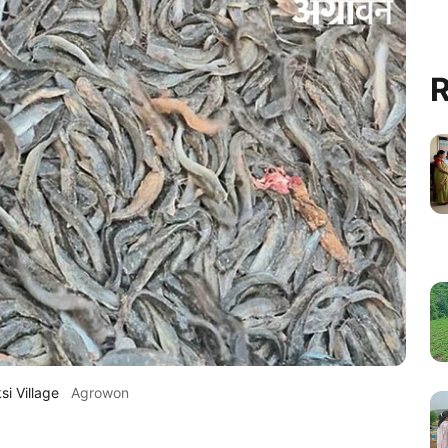
R
i Village
Agrowon