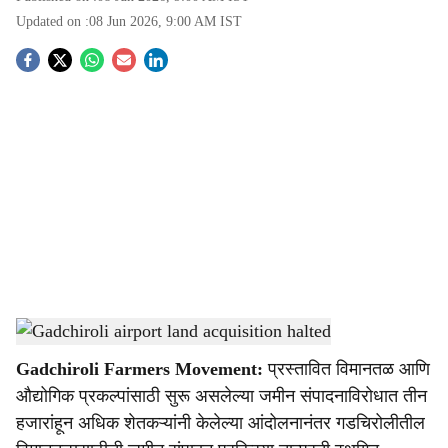
Updated on :
08 Jun 2026, 9:00 AM
IST
S
o
c
i
a
l
s
Gadchiroli airport land acquisition halted
-
Agrowon
h
Gadchiroli Farmers Movement:
प्रस्तावित विमानतळ आणि
a
औद्योगिक प्रकल्पांसाठी सुरू असलेल्या जमीन संपादनाविरोधात तीन
r
हजारांहून अधिक शेतकऱ्यांनी केलेल्या आंदोलनानंतर गडचिरोलीतील