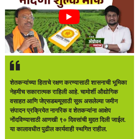
शेतकऱ्यांच्या हिताचे रक्षण करण्यासाठी शासनाची भूमिका
नेहमीच सकारात्मक राहिली आहे. चामोर्शी औद्योगिक
वसाहत आणि जेएसडब्ल्यूसाठी सुरू असलेल्या जमीन
संपादन प्रक्रियेत नागरिक व शेतकऱ्यांना आक्षेप
नोंदविण्यासाठी आणखी ९० दिवसांची मुदत दिली जाईल.
या कालावधीत पुढील कार्यवाही स्थगित राहील.