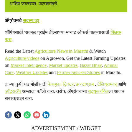
आशिष जयस्वाल, पालकमंत्री
ॲग्रोवनचे
सदस्य व्हा
शॉपिंगसाठी 'सकाळ प्राईम डील्स'च्या भन्नाट ऑफर्स पाहण्यासाठी
क्लिक
करा
.
Read the Latest
Agriculture News in Marathi
& Watch
Agriculture videos
on Agrowon. Get the Latest Farming Updates
on
Market Intelligence
,
Market updates
,
Bazar Bhav
,
Animal
Care
,
Weather Updates
and
Farmer Success Stories
in Marathi.
ताज्या कृषी घडामोडींसाठी
फेसबुक
,
ट्विटर
,
इन्स्टाग्राम
,
टेलिग्रामवर
आणि
व्हॉट्सॲप
आम्हाला फॉलो करा. तसेच, ॲग्रोवनच्या
यूट्यूब चॅनेल
ला आजच
सबस्क्राइब करा.
ADVERTISEMENT / WIDGET