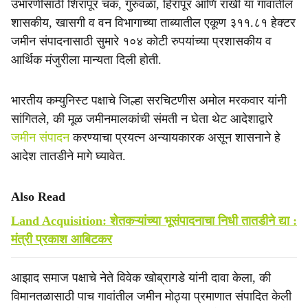
उभारणीसाठी शिरापूर चक, गुरुवळा, हिरापूर आणि राखी या गावांतील
शासकीय, खासगी व वन विभागाच्या ताब्यातील एकूण ३११.८१ हेक्टर
जमीन संपादनासाठी सुमारे १०४ कोटी रुपयांच्या प्रशासकीय व
आर्थिक मंजुरीला मान्यता दिली होती.
भारतीय कम्युनिस्ट पक्षाचे जिल्हा सरचिटणीस अमोल मरकवार यांनी
सांगितले, की मूळ जमीनमालकांची संमती न घेता थेट आदेशाद्वारे
जमीन संपादन
करण्याचा प्रयत्न अन्यायकारक असून शासनाने हे
आदेश तातडीने मागे घ्यावेत.
Also Read
Land Acquisition: शेतकऱ्यांच्या भूसंपादनाचा निधी तातडीने द्या :
मंत्री प्रकाश आबिटकर
आझाद समाज पक्षाचे नेते विवेक खोब्रागडे यांनी दावा केला, की
विमानतळासाठी पाच गावांतील जमीन मोठ्या प्रमाणात संपादित केली