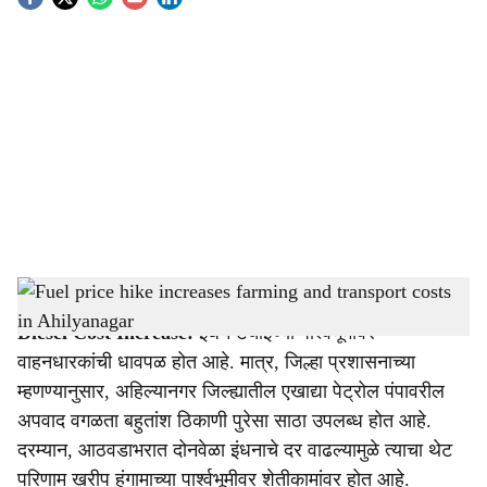
S
o
c
i
a
l
s
Fuel price hike increases farming and transport costs in Ahilyanagar
-
Agrowon
h
Diesel Cost Increase:
इंधन टंचाईच्या पार्श्वभूमीवर
a
वाहनधारकांची धावपळ होत आहे. मात्र, जिल्हा प्रशासनाच्या
r
म्हणण्यानुसार, अहिल्यानगर जिल्ह्यातील एखाद्या पेट्रोल पंपावरील
अपवाद वगळता बहुतांश ठिकाणी पुरेसा साठा उपलब्ध होत आहे.
e
दरम्यान, आठवडाभरात दोनवेळा इंधनाचे दर वाढल्यामुळे त्याचा थेट
परिणाम खरीप हंगामाच्या पार्श्वभूमीवर शेतीकामांवर होत आहे.