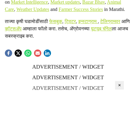
on
Market Intelligence
,
Market updates
,
Bazar Bhav
,
Animal
Care
,
Weather Updates
and
Farmer Success Stories
in Marathi.
ताज्या कृषी घडामोडींसाठी
फेसबुक
,
ट्विटर
,
इन्स्टाग्राम
,
टेलिग्रामवर
आणि
व्हॉट्सॲप
आम्हाला फॉलो करा. तसेच, ॲग्रोवनच्या
यूट्यूब चॅनेल
ला आजच
सबस्क्राइब करा.
ADVERTISEMENT / WIDGET
ADVERTISEMENT / WIDGET
×
ADVERTISEMENT / WIDGET