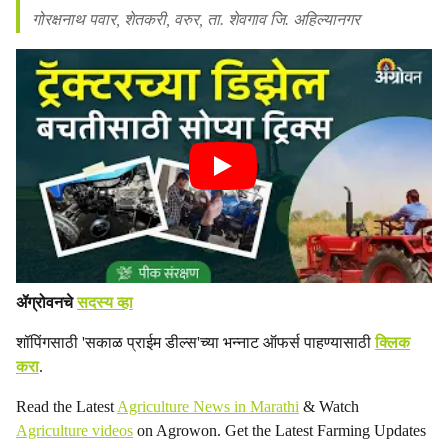
गोरक्षनाथ पवार, शेतकरी, वरुर, ता. शेवगाव जि. अहिल्यानगर
ॲग्रोवनचे
सदस्य व्हा
शॉपिंगसाठी 'सकाळ प्राईम डील्स'च्या भन्नाट ऑफर्स पाहण्यासाठी
क्लिक
करा
.
Read the Latest
Agriculture News in Marathi
& Watch
Agriculture videos
on Agrowon. Get the Latest Farming Updates