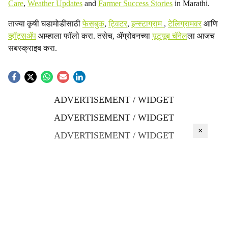
Care
,
Weather Updates
and
Farmer Success Stories
in Marathi.
ताज्या कृषी घडामोडींसाठी
फेसबुक
,
ट्विटर
,
इन्स्टाग्राम
,
टेलिग्रामवर
आणि
व्हॉट्सॲप
आम्हाला फॉलो करा. तसेच, ॲग्रोवनच्या
यूट्यूब चॅनेल
ला आजच
सबस्क्राइब करा.
ADVERTISEMENT / WIDGET
ADVERTISEMENT / WIDGET
×
ADVERTISEMENT / WIDGET