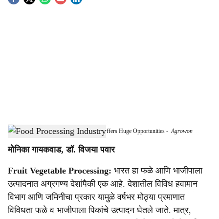
S
o
c
i
a
l
s
Fruit and Vegetable Processing Industry Offers Huge Opportunities
-
Agrowon
h
मोनिका गायकवाड, डॉ. विजया पवार
a
Fruit Vegetable Processing:
भारत हा फळे आणि भाजीपाला
r
उत्पादनात अग्रगण्य देशांपैकी एक आहे. देशातील विविध हवामान
e
विभाग आणि जमिनीचा प्रकार यामुळे वर्षभर मोठ्या प्रमाणात
विविधता फळे व भाजीपाला पिकांचे उत्पादन घेतले जाते. मात्र,