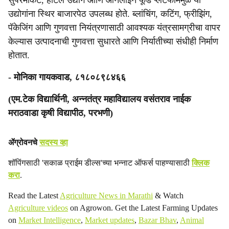
सुपरमार्केट, हॉटेल उद्योग आणि ऑनलाइन फूड प्लॅटफॉर्ममुळे या
उद्योगांना स्थिर बाजारपेठ उपलब्ध होते. ब्लांचिंग, कटिंग, फ्रीझिंग,
पॅकेजिंग आणि गुणवत्ता नियंत्रणासाठी आवश्यक यंत्रसामग्रीचा वापर
केल्यास उत्पादनाची गुणवत्ता सुधारते आणि निर्यातीच्या संधीही निर्माण
होतात.
- मोनिका गायकवाड, ८१८०८९८४६६
(एम.टेक विद्यार्थिनी, अन्नतंत्र महाविद्यालय वसंतराव नाईक
मराठवाडा कृषी विद्यापीठ, परभणी)
ॲग्रोवनचे
सदस्य व्हा
शॉपिंगसाठी 'सकाळ प्राईम डील्स'च्या भन्नाट ऑफर्स पाहण्यासाठी
क्लिक
करा
.
Read the Latest
Agriculture News in Marathi
& Watch
Agriculture videos
on Agrowon. Get the Latest Farming Updates
on
Market Intelligence
,
Market updates
,
Bazar Bhav
,
Animal