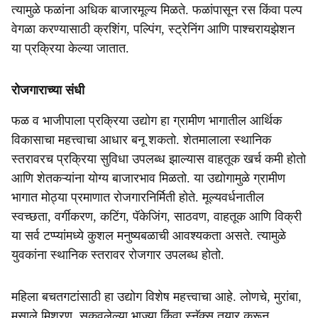
त्यामुळे फळांना अधिक बाजारमूल्य मिळते. फळांपासून रस किंवा पल्प
वेगळा करण्यासाठी क्रशिंग, पल्पिंग, स्ट्रेनिंग आणि पाश्चरायझेशन
या प्रक्रिया केल्या जातात.
रोजगाराच्या संधी
फळ व भाजीपाला प्रक्रिया उद्योग हा ग्रामीण भागातील आर्थिक
विकासाचा महत्त्वाचा आधार बनू शकतो. शेतमालाला स्थानिक
स्तरावरच प्रक्रिया सुविधा उपलब्ध झाल्यास वाहतूक खर्च कमी होतो
आणि शेतकऱ्यांना योग्य बाजारभाव मिळतो. या उद्योगामुळे ग्रामीण
भागात मोठ्या प्रमाणात रोजगारनिर्मिती होते. मूल्यवर्धनातील
स्वच्छता, वर्गीकरण, कटिंग, पॅकेजिंग, साठवण, वाहतूक आणि विक्री
या सर्व टप्प्यांमध्ये कुशल मनुष्यबळाची आवश्यकता असते. त्यामुळे
युवकांना स्थानिक स्तरावर रोजगार उपलब्ध होतो.
महिला बचतगटांसाठी हा उद्योग विशेष महत्त्वाचा आहे. लोणचे, मुरांबा,
मसाले मिश्रण, सुकवलेल्या भाज्या किंवा स्नॅक्स तयार करून