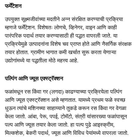
फर्मेंटेशन
उपयुक्त सूक्ष्मजीवांच्या मदतीने अन्न संरक्षित करण्याची प्रक्रिया
म्हणजे फर्मेंटेशन. विशेषतः लोणचे, व्हिनेगर, वाइन आणि काही
पारंपरिक पदार्थ तयार करण्यासाठी ही पद्धत वापरली जाते. या
प्रक्रियेमुळे उत्पादनांना विशेष चव प्राप्त होते आणि नैसर्गिक संरक्षक
तयार होतात. ग्रामीण भागात कमी खर्चात सुरू करता येणाऱ्या
उद्योगांमध्ये या पद्धतीला मोठे महत्त्व आहे.
पल्पिंग आणि ज्यूस एक्स्ट्रॅक्शन
फळांमधून रस किंवा गर (लगदा) काढण्याच्या प्रक्रियेला पल्पिंग
आणि ज्यूस एक्स्ट्रॅक्शन असे म्हणतात. यामध्ये प्रथम फळे स्वच्छ
धुऊन त्यांचे मशिनच्या साहाय्याने तुकडे करून रस किंवा गर वेगळा
केला जातो. आंबा, पेरू, पपई, टोमॅटो, संत्री यांसारख्या फळांपासून
पल्प आणि ज्यूस तयार केला जातो. हा पल्प पुढे आइस्क्रीम,
मिल्कशेक, बेकरी पदार्थ, ज्यूस आणि विविध पेयांमध्ये वापरला जातो.