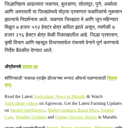
जिल्हानिहाय आढाव्यात जळगाव, बुलडाणा, सोलापूर, पुणे, अकोला
आणि अमरावती या जिल्ह्यांमध्ये मोठ्या प्रमाणात फळपिकांचे नुकसान
झाल्याचे निदर्शनास आले. जळगाव जिल्ह्यात मे आणि जून महिन्यात
मिळून ७ हजार ५९४ हेक्टर क्षेत्र बाधित झाले असून, त्यापैकी ७
हजार २१६ हेक्टर क्षेत्र केळी पिकाखालील आहे. जिल्हा प्रशासन,
कृषी विभाग आणि महसूल विभागामार्फत पंचनामे वेगाने पूर्ण करण्याचे
निर्देश बैठकीत देण्यात आले.
ॲग्रोवनचे
सदस्य व्हा
शॉपिंगसाठी 'सकाळ प्राईम डील्स'च्या भन्नाट ऑफर्स पाहण्यासाठी
क्लिक
करा
.
Read the Latest
Agriculture News in Marathi
& Watch
Agriculture videos
on Agrowon. Get the Latest Farming Updates
on
Market Intelligence
,
Market updates
,
Bazar Bhav
,
Animal
Care
,
Weather Updates
and
Farmer Success Stories
in Marathi.