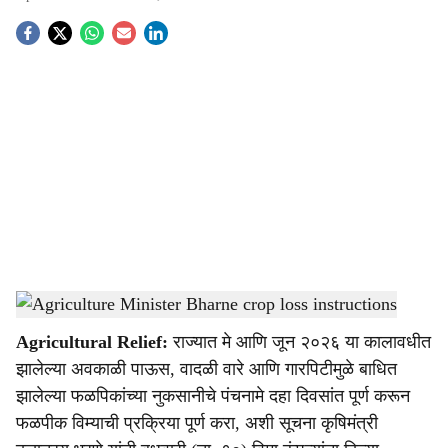
S
o
c
i
a
l
s
Fruit crop loss assessment by agriculture department
-
Agrowon
h
Agricultural Relief:
राज्यात मे आणि जून २०२६ या कालावधीत
a
झालेल्या अवकाळी पाऊस, वादळी वारे आणि गारपिटीमुळे बाधित
r
झालेल्या फळपिकांच्या नुकसानीचे पंचनामे दहा दिवसांत पूर्ण करून
फळपीक विम्याची प्रक्रिया पूर्ण करा, अशी सूचना कृषिमंत्री
e