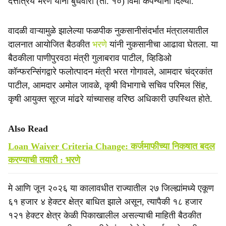
दत्तात्रय भरणे यांनी बुधवारी (ता. १०) विमा कंपन्यांना दिल्या.
वादळी वाऱ्यामुळे झालेल्या फळपीक नुकसानीसंदर्भात मंत्रालयातील
दालनात आयोजित बैठकीत
भरणे
यांनी नुकसानीचा आढावा घेतला. या
बैठकीला पाणीपुरवठा मंत्री गुलाबराव पाटील, व्हिडिओ
कॉन्फरन्सिंगद्वारे फलोत्पादन मंत्री भरत गोगावले, आमदार चंद्रकांत
पाटील, आमदार अमोल जावळे, कृषी विभागाचे सचिव परिमल सिंह,
कृषी आयुक्त सूरज मांढरे यांच्यासह वरिष्ठ अधिकारी उपस्थित होते.
Also Read
Loan Waiver Criteria Change: कर्जमाफीच्या निकषात बदल
करण्याची तयारी : भरणे
मे आणि जून २०२६ या कालावधीत राज्यातील २७ जिल्ह्यांमध्ये एकूण
६१ हजार ४ हेक्टर क्षेत्र बाधित झाले असून, त्यापैकी १८ हजार
१२१ हेक्टर क्षेत्र केळी पिकाखालील असल्याची माहिती बैठकीत