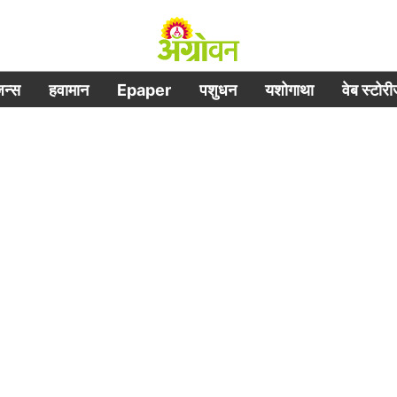
िजन्स
हवामान
Epaper
पशुधन
यशोगाथा
वेब स्टोर