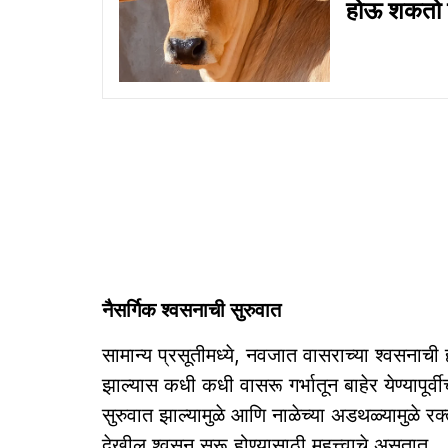
होऊ शकतो उ
नैसर्गिक श्वसनाची सुरुवात
सामान्य प्रसूतीमध्ये, नवजात वासराच्या श्वसनाची
झाल्यास कधी कधी वासरू गर्भातून बाहेर येण्यापूर्व
सुरुवात झाल्यामुळे आणि नाळेच्या अडथळ्यामुळे र
देखील श्वसन सुरू होण्यासाठी महत्त्वाचे असतात.