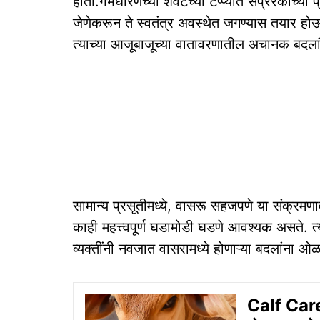
होतो.गर्भधारणेच्या शेवटच्या टप्प्यात संप्रेरकाच्
जेणेकरून ते स्वतंत्र अवस्थेत जगण्यास तयार होऊ
त्याच्या आजूबाजूच्या वातावरणातील अचानक बदलांन
सामान्य प्रसूतीमध्ये, वासरू सहजपणे या संक्रमण
काही महत्त्वपूर्ण घडामोडी घडणे आवश्यक असते. त्
व्यक्तींनी नवजात वासरामध्ये होणाऱ्या बदलांन
Calf Care