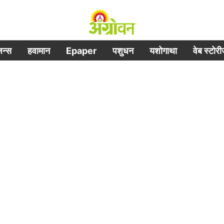
िजन्स
हवामान
Epaper
पशुधन
यशोगाथा
वेब स्टोर