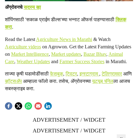
ॲग्रोवनचे
सदस्य व्हा
शॉपिंगसाठी 'सकाळ प्राईम डील्स'च्या भन्नाट ऑफर्स पाहण्यासाठी
क्लिक
करा
.
Read the Latest
Agriculture News in Marathi
& Watch
Agriculture videos
on Agrowon. Get the Latest Farming Updates
on
Market Intelligence
,
Market updates
,
Bazar Bhav
,
Animal
Care
,
Weather Updates
and
Farmer Success Stories
in Marathi.
ताज्या कृषी घडामोडींसाठी
फेसबुक
,
ट्विटर
,
इन्स्टाग्राम
,
टेलिग्रामवर
आणि
व्हॉट्सॲप
आम्हाला फॉलो करा. तसेच, ॲग्रोवनच्या
यूट्यूब चॅनेल
ला आजच
सबस्क्राइब करा.
ADVERTISEMENT / WIDGET
ADVERTISEMENT / WIDGET