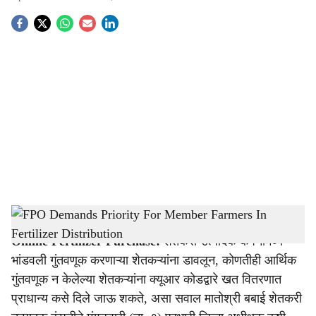
S
o
c
i
a
l
s
FPO Demands Priority For Member Farmers In Fertilizer Distribution
-
Agrowon
h
Online Fertilizer Purchase:
शेतकरी उत्पादक कंपनीमध्ये
a
भांडवली गुंतवणूक करणाऱ्या शेतकऱ्यांना डावलून, कोणतीही आर्थिक
r
गुंतवणूक न केलेल्या शेतकऱ्यांना क्यूआर कोडद्वारे खत वितरणात
प्राधान्य कसे दिले जाऊ शकते, असा सवाल मातोश्री बबाई शेतकरी
e