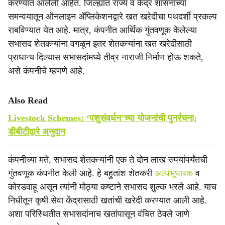
करण्यात आलेली आहेत. जिल्ह्यात राज्य व केंद्र शासनाच्या
समन्वयातून ऑनलाइन ॲप्लिकेशनद्वारे खत खरेदीचा पथदर्शी प्रकल्प
राबविण्यात येत आहे. मात्र, कंपनीत आर्थिक गुंतवणूक केलेल्या
सभासद शेतकऱ्यांना वगळून इतर शेतकऱ्यांना खत खरेदीसाठी
प्राधान्य दिल्यास सभासदांमध्ये तीव्र नाराजी निर्माण होऊ शकते,
असे कंपनीचे म्हणणे आहे.
Also Read
Livestock Schemes: ‘पशुसंवर्धन’च्या योजनांची पुनर्रचना;
डीबीटीद्वारे अनुदान
कंपनीच्या मते, सभासद शेतकऱ्यांनी एक ते दोन लाख रुपयांपर्यंतची
गुंतवणूक कंपनीत केली आहे. हे बहुतांश शेतकरी
अल्पभूधारक
व
कोरडवाहू असून त्यांनी मोठ्या कष्टाने सभासद शुल्क भरले आहे. याच
निधीतून कृषी सेवा केंद्रासाठी खतांची खरेदी करण्यात आली आहे.
अशा परिस्थितीत सभासदांनाच खतांपासून वंचित ठेवले जाणे