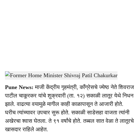
o
c
i
a
l
s
Former Home Minister Shivraj Patil Chakurkar
-
Agrowon
h
Pune News:
माजी केंद्रीय गृहमंत्री, काँग्रेसचे ज्येष्ठ नेते शिवराज
a
पाटील चाकूरकर यांचे शुक्रवारी (ता. १२) सकाळी लातूर येथे निधन
r
झाले. वाढत्या वयामुळे मागील काही काळापासून ते आजारी होते.
घरीच त्यांच्यावर उपचार सुरू होते. सकाळी साडेसहा वाजता त्यांनी
e
अखेरचा श्वास घेतला. ते ९१ वर्षांचे होते. तब्बल सात वेळा ते लातूरचे
खासदार राहिले आहेत.