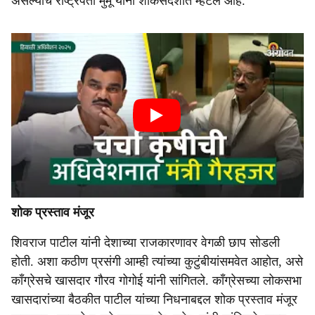
असल्याचे राष्ट्रपती मुर्मू यांनी शोकसंदेशात म्हटले आहे.
शोक प्रस्ताव मंजूर
शिवराज पाटील यांनी देशाच्या राजकारणावर वेगळी छाप सोडली
होती. अशा कठीण प्रसंगी आम्ही त्यांच्या कुटुंबीयांसमवेत आहोत, असे
कॉंग्रेसचे खासदार गौरव गोगोई यांनी सांगितले. कॉंग्रेसच्या लोकसभा
खासदारांच्या बैठकीत पाटील यांच्या निधनाबद्दल शोक प्रस्ताव मंजूर