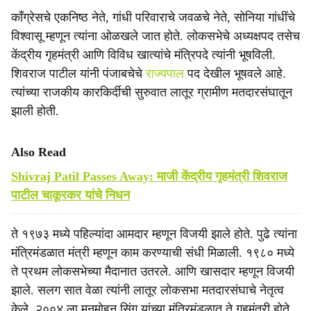
काँग्रेसचे एकनिष्ठ नेते, गांधी परिवाराचे जवळचे नेते, सोनिया गांधींचे
विश्वासू म्हणून त्यांना ओळखले जात होते. लोकसभेचे अध्यक्षपद तसेच
केंद्रीय गृहमंत्री आणि विविध खात्यांचे मंत्रि‍पदे त्यांनी भूषविली.
शिवराज पाटील यांनी पंजाबचेचे
राज्यपाल
पद देखील भूषवले आहे.
त्यांच्या राजकीय कारकि‍र्दीची सुरुवात लातूर ग्रामीण मतदारसंघातून
झाली होती.
Also Read
Shivraj Patil Passes Away: माजी केंद्रीय गृहमंत्री शिवराज
पाटील चाकूरकर यांचे निधन
ते १९७३ मध्ये पहिल्यांदा आमदार म्हणून विजयी झाले होते. पुढे त्यांना
मंत्रिमंडळात मंत्री म्हणून काम करण्याची संधी मिळाली. १९८० मध्ये
ते प्रथम लोकसभेच्या मैदानात उतरले. आणि खासदार म्हणून विजयी
झाले. सलग सात वेळा त्यांनी लातूर लोकसभा मतदारसंघाचे नेतृत्व
केले. २००४ ला मनमोहन सिंग यांच्या मंत्रिमंडळात ते गृहमंत्री होते.