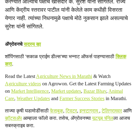
करण्यात आल्याचे पक्षाचे खासदार के. सुरेश यांनी सांगितले. राज्य
आणि केंद्रीय स्तरावर पाटील यांनी केलेले काम कधीही विसरता
येणार नाही. त्यांच्या निधनामुळे पक्षाचे मोठे नुकसान झाले असल्याचे
सुरेश यांनी सांगितले.
ॲग्रोवनचे
सदस्य व्हा
शॉपिंगसाठी 'सकाळ प्राईम डील्स'च्या भन्नाट ऑफर्स पाहण्यासाठी
क्लिक
करा
.
Read the Latest
Agriculture News in Marathi
& Watch
Agriculture videos
on Agrowon. Get the Latest Farming Updates
on
Market Intelligence
,
Market updates
,
Bazar Bhav
,
Animal
Care
,
Weather Updates
and
Farmer Success Stories
in Marathi.
ताज्या कृषी घडामोडींसाठी
फेसबुक
,
ट्विटर
,
इन्स्टाग्राम
,
टेलिग्रामवर
आणि
व्हॉट्सॲप
आम्हाला फॉलो करा. तसेच, ॲग्रोवनच्या
यूट्यूब चॅनेल
ला आजच
सबस्क्राइब करा.