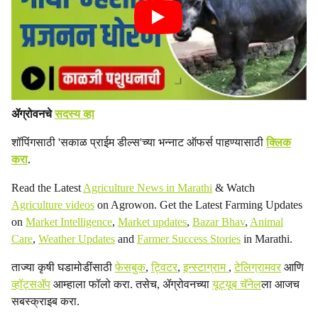
ॲग्रोवनचे
सदस्य व्हा
शॉपिंगसाठी 'सकाळ प्राईम डील्स'च्या भन्नाट ऑफर्स पाहण्यासाठी
क्लिक
करा
.
Read the Latest
Agriculture News in Marathi
& Watch
Agriculture videos
on Agrowon. Get the Latest Farming Updates
on
Market Intelligence
,
Market updates
,
Bazar Bhav
,
Animal
Care
,
Weather Updates
and
Farmer Success Stories
in Marathi.
ताज्या कृषी घडामोडींसाठी
फेसबुक
,
ट्विटर
,
इन्स्टाग्राम
,
टेलिग्रामवर
आणि
व्हॉट्सॲप
आम्हाला फॉलो करा. तसेच, ॲग्रोवनच्या
यूट्यूब चॅनेल
ला आजच
सबस्क्राइब करा.