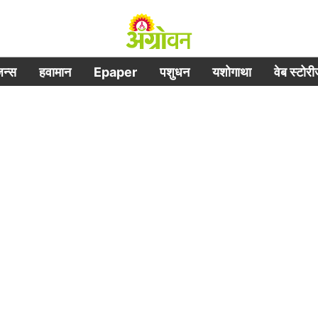
िजन्स
हवामान
Epaper
पशुधन
यशोगाथा
वेब स्टोर