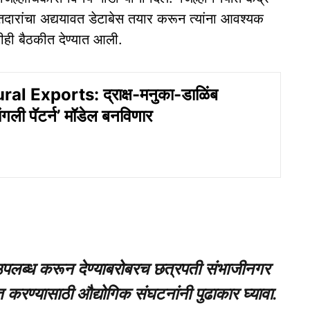
्यातदारांचा अद्ययावत डेटाबेस तयार करून त्यांना आवश्यक
ितीही बैठकीत देण्यात आली.
al Exports: द्राक्ष-मनुका-डाळिंब
सांगली पॅटर्न’ मॉडेल बनविणार
ठ उपलब्ध करून देण्याबरोबरच छत्रपती संभाजीनगर
सित करण्यासाठी औद्योगिक संघटनांनी पुढाकार घ्यावा.