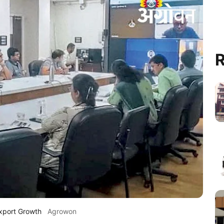
R
xport Growth
Agrowon