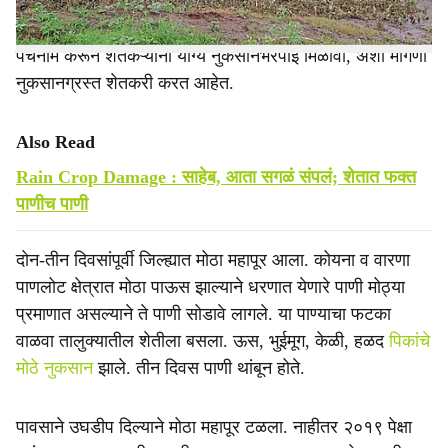
तसेच नवीन लागवड केलेली ऊस, चारा पिके, तरकारी या
पिकांचेदेखील नुकसान झाले. शासन स्तरावर नुकसानीचे त्वरित
पंचनामे करून शेतकऱ्यांना योग्य नुकसानभरपाई मिळावी, अशी मागणी
नुकसानग्रस्त शेतकरी करत आहेत.
Also Read
Rain Crop Damage : साहेब, आता सगळं संपलं; शेतात फक्त
पाणीच पाणी
दोन-तीन दिवसांपूर्वी जिल्ह्यात मोठा महापूर आला. कोयना व वारणा
पाणलोट क्षेत्रात मोठा पाऊस झाल्याने धरणात येणारे पाणी मोठ्या
प्रमाणात असल्याने ते पाणी सोडावे लागले. या पाण्याचा फटका
वाळवा तालुक्यातील शेतीला बसला. ऊस, भुईमूग, केळी, हळद
पिकांचे
मोठे नुकसान
झाले. तीन दिवस पाणी थांबून होते.
पावसाने उघडीप दिल्याने मोठा महापूर टळला. नाहीतर २०१९ पेक्षा