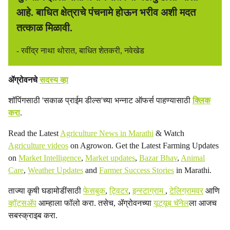
आहे. बाधित क्षेत्राचे पंचनामे होऊन भरीव अशी मदत
तत्काळ मिळावी.
- रवींद्र नाथा थोरात, बाधित शेतकरी, नवेखेड
ॲग्रोवनचे
सदस्य व्हा
शॉपिंगसाठी 'सकाळ प्राईम डील्स'च्या भन्नाट ऑफर्स पाहण्यासाठी
क्लिक
करा
.
Read the Latest
Agriculture News in Marathi
& Watch
Agriculture videos
on Agrowon. Get the Latest Farming Updates
on
Market Intelligence
,
Market updates
,
Bazar Bhav
,
Animal
Care
,
Weather Updates
and
Farmer Success Stories
in Marathi.
ताज्या कृषी घडामोडींसाठी
फेसबुक
,
ट्विटर
,
इन्स्टाग्राम
,
टेलिग्रामवर
आणि
व्हॉट्सॲप
आम्हाला फॉलो करा. तसेच, ॲग्रोवनच्या
यूट्यूब चॅनेल
ला आजच
सबस्क्राइब करा.