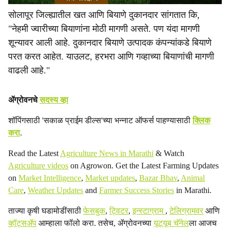
सोलापूर जिल्ह्यातील खत आणि बियाणे दुकानदार सांगतात कि,
"नेहमी ज्वारीच्या बियाणांना मोठी मागणी असते. पण यंदा मागणी
शून्यावर आली आहे. दुकानदार बियाणे उत्पादक कंपन्यांकडे बियाणे
परत करत आहेत. याउलट, हरभरा आणि गव्हाच्या बियाणांची मागणी
वाढली आहे."
ॲग्रोवनचे
सदस्य व्हा
शॉपिंगसाठी 'सकाळ प्राईम डील्स'च्या भन्नाट ऑफर्स पाहण्यासाठी
क्लिक
करा
.
Read the Latest
Agriculture News in Marathi
& Watch
Agriculture videos
on Agrowon. Get the Latest Farming Updates
on
Market Intelligence
,
Market updates
,
Bazar Bhav
,
Animal
Care
,
Weather Updates
and
Farmer Success Stories
in Marathi.
ताज्या कृषी घडामोडींसाठी
फेसबुक
,
ट्विटर
,
इन्स्टाग्राम
,
टेलिग्रामवर
आणि
व्हॉट्सॲप
आम्हाला फॉलो करा. तसेच, ॲग्रोवनच्या
यूट्यूब चॅनेल
ला आजच