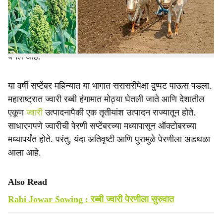
उत्पादन करणाऱ्या या भागातील शेतजमिनी पाण्याखाली गेल्याने
e
आगामी रब्बी हंगामातील ज्वारीची पेरणी खोळंबली आहे. शेतकरी आता
ज्वारीऐवजी हरभरा, गहू आणि सूर्यफूल यांसारख्या इतर पिकांकडे
वळत आहेत. शेतांमध्ये पाणी साचल्याने शेतकऱ्यांसाठी हे संकट दुहेरी
बनले आहे.
या वर्षी सप्टेंबर महिन्यात या भागात सरासरीपेक्षा दुप्पट पाऊस पडला.
महाराष्ट्रात ज्वारी रब्बी हंगामात मोठ्या घेतली जाते आणि देशातील
एकूण
ज्वारी
उत्पादनापैकी एक तृतीयांश उत्पादन राज्यातून होते.
साधारणपणे ज्वारीची पेरणी सप्टेंबरच्या मध्यापासून ऑक्टोबरच्या
मध्यापर्यंत होते. परंतु, यंदा अतिवृष्टी आणि पुरामुळे पेरणीला अडथळा
आला आहे.
Also Read
Rabi Jowar Sowing : रब्बी ज्वारी पेरणीला सुरुवात