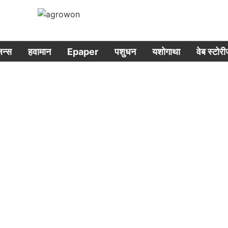
िजन्स
हवामान
Epaper
पशुधन
यशोगाथा
वेब स्टोर