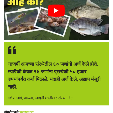
गतवर्षी आमच्या संस्थेतील ६० जणांनी अर्ज केले होते.
त्यापैकी केवळ १४ जणांना प्रत्येकी ५० हजार
रुपयांपर्यंत कर्ज मिळाले. यंदाही अर्ज केले, अद्याप मंजुरी
नाही.
गणेश जोगे, अध्यक्ष, जागृती मच्छीमार संस्था, बेला
ॲग्रोवनचे
सदस्य व्हा