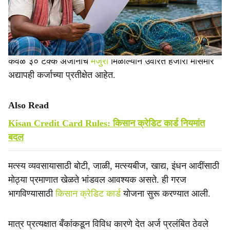
होत नसल्याचे चित्र आहे.
e
गेल्या दोन वर्षांत नागपूर, वर्धा, भंडारा आणि गोंदिया जिल्ह्यांतील सुमारे
१० हजार मच्छीमारांनी ‘केसीसी’साठी अर्ज केले. मात्र त्यापैकी
केवळ ३० टक्के अर्जांनाच
मंजुरी
मिळाल्याने उर्वरित हजारो मासेमार
अद्यापही कर्जाच्या प्रतीक्षेत आहेत.
Also Read
Kisan Credit Card Rules: किसान क्रेडिट कार्ड नियमांत
बदल
मत्स्य व्यवसायासाठी बोटी, जाळी, मत्स्यबीज, खाद्य, इंधन आदींसाठी
मोठ्या प्रमाणात खेळते भांडवल आवश्यक असते. ही गरज
भागविण्यासाठी
किसान क्रेडिट कार्ड
योजना सुरू करण्यात आली.
मात्र प्रत्यक्षात बँकांकडून विविध कारणे देत अर्ज प्रलंबित ठेवले