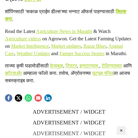
शॉपिंगसाठी 'सकाळ प्राईम डील्स'च्या भन्नाट ऑफर्स पाहण्यासाठी
क्लिक
करा
.
Read the Latest
Agriculture News in Marathi
& Watch
Agriculture videos
on Agrowon. Get the Latest Farming Updates
on
Market Intelligence
,
Market updates
,
Bazar Bhav
,
Animal
Care
,
Weather Updates
and
Farmer Success Stories
in Marathi.
ताज्या कृषी घडामोडींसाठी
फेसबुक
,
ट्विटर
,
इन्स्टाग्राम
,
टेलिग्रामवर
आणि
व्हॉट्सॲप
आम्हाला फॉलो करा. तसेच, ॲग्रोवनच्या
यूट्यूब चॅनेल
ला आजच
सबस्क्राइब करा.
ADVERTISEMENT / WIDGET
ADVERTISEMENT / WIDGET
×
ADVERTISEMENT / WIDGET