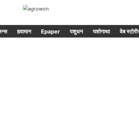
िजन्स
हवामान
Epaper
पशुधन
यशोगाथा
वेब स्टोर