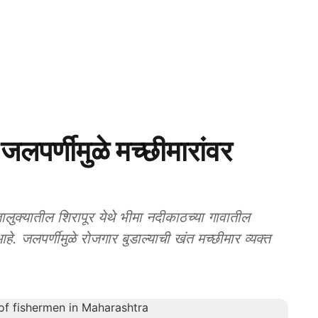
र्णीमुळे मच्छीमारांवर
्यातील शिरापूर येथे भीमा नदीकाठच्या गावातील
े. जलपर्णीमुळे रोजगार बुडाल्याची खंत मच्छीमार व्यक्त