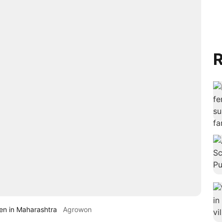
R
men in Maharashtra
Agrowon