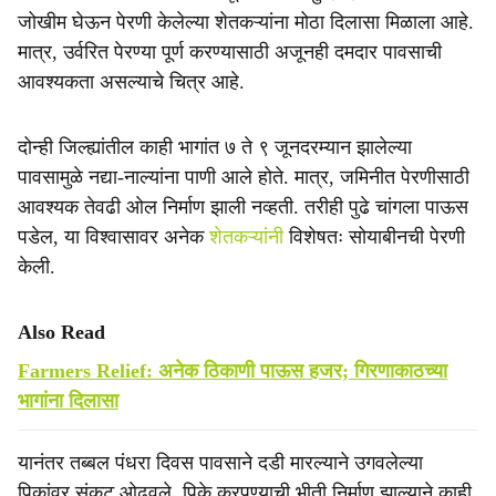
जोखीम घेऊन पेरणी केलेल्या शेतकऱ्यांना मोठा दिलासा मिळाला आहे.
मात्र, उर्वरित पेरण्या पूर्ण करण्यासाठी अजूनही दमदार पावसाची
आवश्यकता असल्याचे चित्र आहे.
दोन्ही जिल्ह्यांतील काही भागांत ७ ते ९ जूनदरम्यान झालेल्या
पावसामुळे नद्या-नाल्यांना पाणी आले होते. मात्र, जमिनीत पेरणीसाठी
आवश्यक तेवढी ओल निर्माण झाली नव्हती. तरीही पुढे चांगला पाऊस
पडेल, या विश्वासावर अनेक
शेतकऱ्यांनी
विशेषतः सोयाबीनची पेरणी
केली.
Also Read
Farmers Relief: अनेक ठिकाणी पाऊस हजर; गिरणाकाठच्या
भागांना दिलासा
यानंतर तब्बल पंधरा दिवस पावसाने दडी मारल्याने उगवलेल्या
पिकांवर संकट ओढवले. पिके करपण्याची भीती निर्माण झाल्याने काही