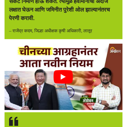
संकट निर्माण होऊ शकते. त्यामुळे हवामानाचा अंदाज
लक्षात घेऊन आणि जमिनीत पुरेशी ओल झाल्यानंतरच
पेरणी करावी.
– राजेंद्र कदम, जिल्हा अधीक्षक कृषी अधिकारी, लातूर