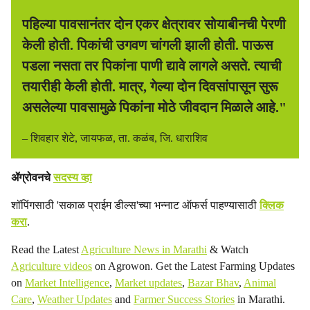
पहिल्या पावसानंतर दोन एकर क्षेत्रावर सोयाबीनची पेरणी
केली होती. पिकांची उगवण चांगली झाली होती. पाऊस
पडला नसता तर पिकांना पाणी द्यावे लागले असते. त्याची
तयारीही केली होती. मात्र, गेल्या दोन दिवसांपासून सुरू
असलेल्या पावसामुळे पिकांना मोठे जीवदान मिळाले आहे."
– शिवहार शेटे, जायफळ, ता. कळंब, जि. धाराशिव
ॲग्रोवनचे
सदस्य व्हा
शॉपिंगसाठी 'सकाळ प्राईम डील्स'च्या भन्नाट ऑफर्स पाहण्यासाठी
क्लिक
करा
.
Read the Latest
Agriculture News in Marathi
& Watch
Agriculture videos
on Agrowon. Get the Latest Farming Updates
on
Market Intelligence
,
Market updates
,
Bazar Bhav
,
Animal
Care
,
Weather Updates
and
Farmer Success Stories
in Marathi.