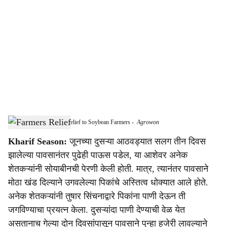
o
c
i
a
l
s
First Good Rain Brings Relief to Soybean Farmers
-
Agrowon
h
Kharif Season:
जूनच्या दुसऱ्या आठवड्यात सलग तीन दिवस
a
झालेल्या पावसानंतर पुढेही पाऊस पडेल, या आशेवर अनेक
r
शेतकऱ्यांनी सोयाबीनची पेरणी केली होती. मात्र, त्यानंतर पावसाने
मोठा खंड दिल्याने उगवलेल्या पिकांचे अस्तित्व धोक्यात आले होते.
e
अनेक शेतकऱ्यांनी तुषार सिंचनाद्वारे पिकांना पाणी देऊन ती
जगविण्याचा प्रयत्न केला. दुसऱ्यांदा पाणी देण्याची वेळ येत
असतानाच गेल्या दोन दिवसांपासून पावसाने पुन्हा हजेरी लावल्याने