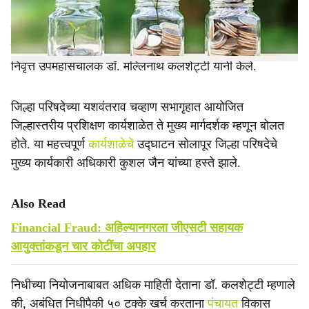
व्या वित्त आयोगातून प्राप्त होणाऱ्या निधीपैकी ५० टक्के निधी हा
स्वच्छता, घनकचरा व्यवस्थापन आणि पाणी व्यवस्थापनासाठी
बंधनकारकपणे खर्च करावा लागणार आहे, असे प्रतिपादन यशदाचे
निवृत्त उपमहासंचालक डॉ. मल्लिनाथ कलशेट्टी यांनी केले.
जिल्हा परिषदेच्या यशवंतराव चव्हाण सभागृहात आयोजित
जिल्हास्तरीय प्रशिक्षण कार्यशाळेत ते मुख्य मार्गदर्शक म्हणून बोलत
होते. या महत्त्वपूर्ण
कार्यशाळेचे
उद्‍घाटन सोलापूर जिल्हा परिषदेचे
मुख्य कार्यकारी अधिकारी कुशल जैन यांच्या हस्ते झाले.
Also Read
Financial Fraud: अहिल्यानगरला जीएसटी सहायक
आयुक्तांकडून चार कोटींचा अपहार
निधीच्या नियोजनाबाबत अधिक माहिती देताना डॉ. कलशेट्टी म्हणाले
की, अबंधित निधीपैकी ५० टक्के खर्च करताना
पंचायत
विकास