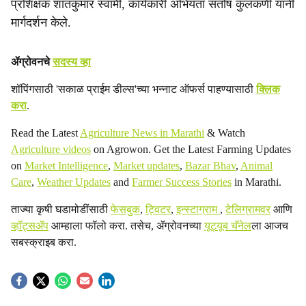
प्रशिक्षक शांतकुमार स्वामी, कार्यकारी अभियंता संतोष कुलकर्णी यांनी
मार्गदर्शन केले.
ॲग्रोवनचे
सदस्य व्हा
शॉपिंगसाठी 'सकाळ प्राईम डील्स'च्या भन्नाट ऑफर्स पाहण्यासाठी
क्लिक
करा
.
Read the Latest
Agriculture News in Marathi
& Watch
Agriculture videos
on Agrowon. Get the Latest Farming Updates
on
Market Intelligence
,
Market updates
,
Bazar Bhav
,
Animal
Care
,
Weather Updates
and
Farmer Success Stories
in Marathi.
ताज्या कृषी घडामोडींसाठी
फेसबुक
,
ट्विटर
,
इन्स्टाग्राम
,
टेलिग्रामवर
आणि
व्हॉट्सॲप
आम्हाला फॉलो करा. तसेच, ॲग्रोवनच्या
यूट्यूब चॅनेल
ला आजच
सबस्क्राइब करा.