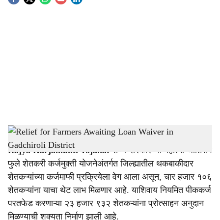
S
o
c
i
a
l
s
Relief for Farmers Awaiting Loan Waiver in Gadchiroli District
-
Agrowon
h
Rajya Karjamukti Yojana:
राज्य सरकारच्या महात्मा जोतिराव
a
फुले शेतकरी कर्जमुक्ती योजनेअंतर्गत जिल्ह्यातील थकबाकीदार
r
शेतकऱ्यांच्या कर्जमाफी प्रक्रियेला वेग आला असून, चार हजार १०६
शेतकऱ्यांना याचा थेट लाभ मिळणार आहे. याशिवाय नियमित पीककर्ज
e
परतफेड करणाऱ्या २३ हजार ९३२ शेतकऱ्यांना प्रोत्साहन अनुदान
मिळण्याची शक्यता निर्माण झाली आहे.