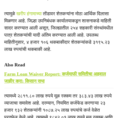
त्यामुळे
खरीप हंगामाच्या
तोंडावर शेतकऱ्यांना मोठा आर्थिक दिलासा
मिळणार आहे. जिल्हा उपनिबंधक कार्यालयाकडून शासनाकडे माहिती
सादर करण्यात आली असून, जिल्ह्यातील २५४ सहकारी संस्थांमधील
पात्र शेतकऱ्यांची यादी अंतिम करण्यात आली आहे. उपलब्ध
माहितीनुसार, ४ हजार १०६ थकबाकीदार शेतकऱ्यांकडे ३१९५.२३
लाख रुपयांची थकबाकी आहे.
Also Read
Farm Loan Waiver Report: कर्जमाफी समितीचा अहवाल
जाहीर करा: किसान सभा
त्यामध्ये २८११.८० लाख रुपये मूळ रक्कम तर ३८३.४३ लाख रुपये
व्याजाचा समावेश आहे. दरम्यान, नियमित कर्जफेड करणाऱ्या २३
हजार ९३२ शेतकऱ्यांनी १०८७.२५ लाख रुपयांचे कर्ज वेळेत
परतफेड केले आहे. त्यामध्ये ९८४२.०१ लाख रुपये मूळ रक्कम आणि