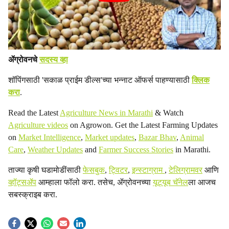
ॲग्रोवनचे
सदस्य व्हा
शॉपिंगसाठी 'सकाळ प्राईम डील्स'च्या भन्नाट ऑफर्स पाहण्यासाठी
क्लिक
करा
.
Read the Latest
Agriculture News in Marathi
& Watch
Agriculture videos
on Agrowon. Get the Latest Farming Updates
on
Market Intelligence
,
Market updates
,
Bazar Bhav
,
Animal
Care
,
Weather Updates
and
Farmer Success Stories
in Marathi.
ताज्या कृषी घडामोडींसाठी
फेसबुक
,
ट्विटर
,
इन्स्टाग्राम
,
टेलिग्रामवर
आणि
व्हॉट्सॲप
आम्हाला फॉलो करा. तसेच, ॲग्रोवनच्या
यूट्यूब चॅनेल
ला आजच
सबस्क्राइब करा.