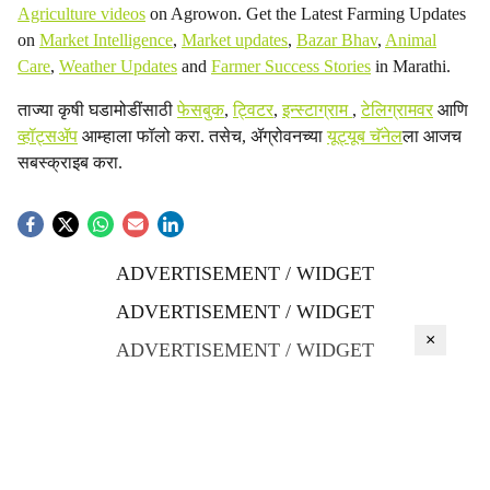
Agriculture videos
on Agrowon. Get the Latest Farming Updates
on
Market Intelligence
,
Market updates
,
Bazar Bhav
,
Animal
Care
,
Weather Updates
and
Farmer Success Stories
in Marathi.
ताज्या कृषी घडामोडींसाठी
फेसबुक
,
ट्विटर
,
इन्स्टाग्राम
,
टेलिग्रामवर
आणि
व्हॉट्सॲप
आम्हाला फॉलो करा. तसेच, ॲग्रोवनच्या
यूट्यूब चॅनेल
ला आजच
सबस्क्राइब करा.
ADVERTISEMENT / WIDGET
ADVERTISEMENT / WIDGET
×
ADVERTISEMENT / WIDGET