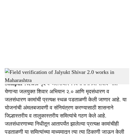
o
c
i
a
l
s
Field verification of Jalyukt Shivar 2.0 works in Maharashtra
-
Agrowon
h
Solapur News:
मृद व जलसंधारण विभागामार्फत राबविण्यात
a
येणाऱ्या जलयुक्त शिवार अभियान २.० आणि मृदसंधारण व
r
जलसंधारण कामांची प्रत्यक्ष स्थळ पडताळणी केली जाणार आहे. या
योजनांची अंमलबजावणी व संनियंत्रण करण्यासाठी शासनाने
e
जिल्हास्तरीय व तालुकास्तरीय समित्यांचे गठण केले आहे.
जलसंधारणाच्या निधीतून आतापर्यंत झालेल्या प्रत्यक्ष कामांचीही
पडताळणी या समित्यांच्या माध्यमातून त्या त्या ठिकाणी जाऊन केली