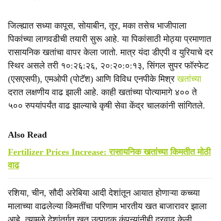
जिल्ह्यात सध्या कापूस, सोयाबीन, तूर, मका तसेच भाजीपाला
पिकांच्या लागवडीची तयारी सुरू आहे. या पिकांसाठी मोठ्या प्रमाणात
रासायनिक खतांचा वापर केला जातो. मात्र यंदा डीएपी व युरियाचे दर
स्थिर असले तरी १०:२६:२६, २०:२०:०:१३, सिंगल सुपर फॉस्फेट
(एसएसपी), एमओपी (पोटॅश) आणि विविध एनपीके मिश्र
खतांच्या
दरात लक्षणीय वाढ झाली आहे. काही खतांच्या पोत्यामागे ४०० ते
५०० रुपयांपर्यंत वाढ झाल्याचे कृषी सेवा केंद्र चालकांनी सांगितले.
Also Read
Fertilizer Prices Increase: रासायनिक खतांच्या किमतीत मोठी
वाढ
रशिया, चीन, सौदी अरेबिया आदी देशांतून आयात होणाऱ्या कच्च्या
मालाच्या वाढलेल्या किमतींचा परिणाम भारतीय खत बाजारावर झाला
आहे. त्यामुळे देशांतर्गत खत उत्पादक कंपन्यांनीही दरवाढ केली