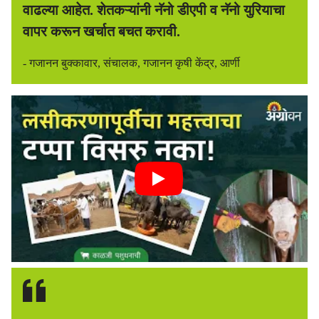
वाढल्या आहेत. शेतकऱ्यांनी नॅनो डीएपी व नॅनो युरियाचा
वापर करून खर्चात बचत करावी.
- गजानन बुक्कावार, संचालक, गजानन कृषी केंद्र, आर्णी