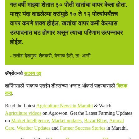
गत वर्षी माझ्या शेतात ३० पोती खतांचा वापर केला होता.
मात्र यंदा वाढलेल्या दरांमुळे १० ते १२ पोत्यांपर्यंतच
वापर करणे शक्य होईल. खतांचा वापर कमी केल्यास
उत्पादनात घट होणार असून त्याचा परिणाम उत्पन्नावर
होईल.
- सतीश देशमुख, शेतकरी, येरमळ हेटी, ता. आर्णी
ॲग्रोवनचे
सदस्य व्हा
शॉपिंगसाठी 'सकाळ प्राईम डील्स'च्या भन्नाट ऑफर्स पाहण्यासाठी
क्लिक
करा
.
Read the Latest
Agriculture News in Marathi
& Watch
Agriculture videos
on Agrowon. Get the Latest Farming Updates
on
Market Intelligence
,
Market updates
,
Bazar Bhav
,
Animal
Care
,
Weather Updates
and
Farmer Success Stories
in Marathi.