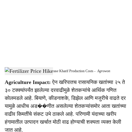
o
c
i
a
l
s
Fertilizer Price Hike Likely to Increase Kharif Production Costs
-
Agrowon
h
Agriculture Impact:
ऐन खरिपातच रासायनिक खतांच्या २५ ते
a
३० टक्क्यांपर्यंत झालेल्या दरवाढीमुळे शेतकऱ्यांचे आर्थिक गणित
r
कोलमडले आहे. बियाणे, कीडनाशके, डिझेल आणि मजुरीचे वाढते दर
यामुळे आधीच अड��णीत असलेल्या शेतकऱ्यांसमोर आता खतांच्या
e
वाढीव किमतींचे संकट उभे ठाकले आहे. परिणामी यंदाच्या खरीप
हंगामातील उत्पादन खर्चात मोठी वाढ होण्याची शक्यता व्यक्त केली
जात आहे.