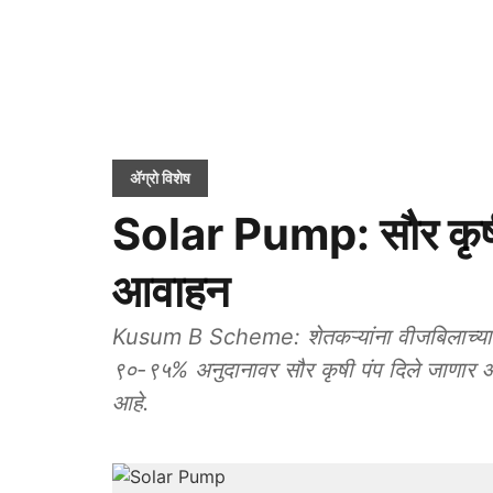
ॲग्रो विशेष
Solar Pump: सौर कृषी प
आवाहन
Kusum B Scheme: शेतकऱ्यांना वीजबिलाच्या ओझ
९०-९५% अनुदानावर सौर कृषी पंप दिले जाणार आ
आहे.