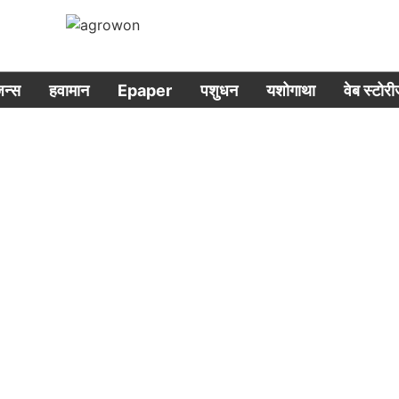
िजन्स
हवामान
Epaper
पशुधन
यशोगाथा
वेब स्टोर