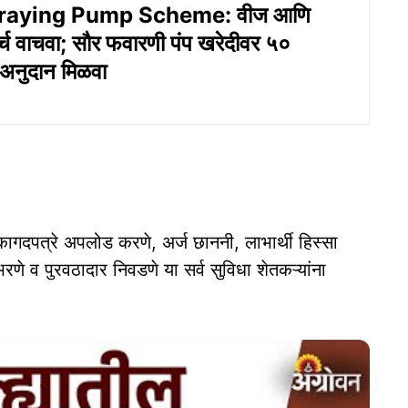
raying Pump Scheme: वीज आणि
्च वाचवा; सौर फवारणी पंप खरेदीवर ५०
ंत अनुदान मिळवा
 कागदपत्रे अपलोड करणे, अर्ज छाननी, लाभार्थी हिस्सा
े व पुरवठादार निवडणे या सर्व सुविधा शेतकऱ्यांना