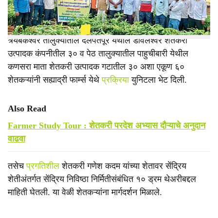
अभ्यासले.
त्र्यंबकेश्वर तालुक्यातील दलपतपूर येथील डावलेश्वर शेतकरी
उत्पादक कंपनीतील ३० व पेठ तालुक्यातील पाहुचीबारी येथील
कणसरा माता शेतकरी उत्पादक गटातील ३० अशा एकूण ६०
शेतकऱ्यांनी सह्याद्री फार्म्स येथे
प्रक्रिया
युनिटला भेट दिली.
Also Read
Farmer Study Tour : शेतकरी परदेश अभ्यास दौऱ्याचे अनुदान
वाढवा
तसेच
प्रगतिशील
शेतकरी गणेश कदम यांच्या शेतावर सेंद्रिय
शेतीअंतर्गत सेंद्रिय निविष्ठा निर्मितीसंबंधित १० ड्रम थेअरीबद्दल
माहिती घेतली. या वेळी शेतकऱ्यांना मार्गदर्शन मिळाले.