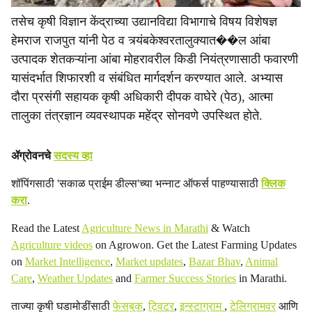
तसेच कृषी विज्ञान केंद्राच्या उद्यानविद्या विभागाचे विषय विशेषज्ञ
हेमराज राजपुत यांनी पेठ व त्र्यंबकेश्वरतालुक्यात��ल आंबा
उत्पादक शेतकऱ्यांना आंबा मोहरावरील किडी नियंत्रणासाठी फवारणी
यासंदर्भात शिफारशी व संबंधित मार्गदर्शन करण्यात आले. अभ्यास
दौरा प्रसंगी सहायक कृषी अधिकारी दीपक वाघेरे (पेठ), आत्मा
तालुका तंत्रज्ञान व्यवस्थापक महेंद्र सोनवणे उपस्थित होते.
ॲग्रोवनचे
सदस्य व्हा
शॉपिंगसाठी 'सकाळ प्राईम डील्स'च्या भन्नाट ऑफर्स पाहण्यासाठी
क्लिक
करा
.
Read the Latest
Agriculture News in Marathi
& Watch
Agriculture videos
on Agrowon. Get the Latest Farming Updates
on
Market Intelligence
,
Market updates
,
Bazar Bhav
,
Animal
Care
,
Weather Updates
and
Farmer Success Stories
in Marathi.
ताज्या कृषी घडामोडींसाठी
फेसबुक
,
ट्विटर
,
इन्स्टाग्राम
,
टेलिग्रामवर
आणि