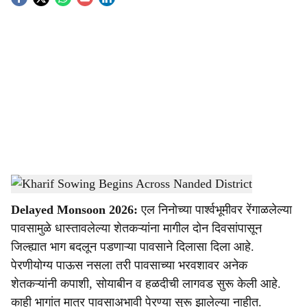
S
o
c
i
a
l
s
Kharif Sowing Begins Across Nanded District
-
Agrowon
h
Delayed Monsoon 2026:
एल निनोच्या पार्श्वभूमीवर रेंगाळलेल्या
a
पावसामुळे धास्तावलेल्या शेतकऱ्यांना मागील दोन दिवसांपासून
r
जिल्ह्यात भाग बदलून पडणाऱ्या पावसाने दिलासा दिला आहे.
पेरणीयोग्य पाऊस नसला तरी पावसाच्या भरवशावर अनेक
e
शेतकऱ्यांनी कपाशी, सोयाबीन व हळदीची लागवड सुरू केली आहे.
काही भागांत मात्र पावसाअभावी पेरण्या सुरू झालेल्या नाहीत.