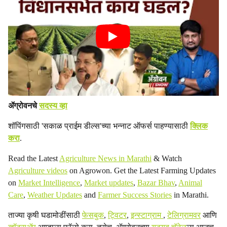
ॲग्रोवनचे
सदस्य व्हा
शॉपिंगसाठी 'सकाळ प्राईम डील्स'च्या भन्नाट ऑफर्स पाहण्यासाठी
क्लिक
करा
.
Read the Latest
Agriculture News in Marathi
& Watch
Agriculture videos
on Agrowon. Get the Latest Farming Updates
on
Market Intelligence
,
Market updates
,
Bazar Bhav
,
Animal
Care
,
Weather Updates
and
Farmer Success Stories
in Marathi.
ताज्या कृषी घडामोडींसाठी
फेसबुक
,
ट्विटर
,
इन्स्टाग्राम
,
टेलिग्रामवर
आणि