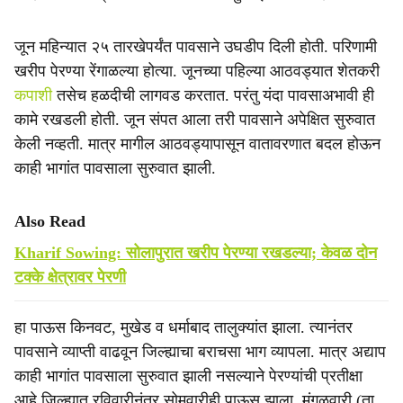
जून महिन्यात २५ तारखेपर्यंत पावसाने उघडीप दिली होती. परिणामी
खरीप पेरण्या रेंगाळल्या होत्या. जूनच्या पहिल्या आठवड्यात शेतकरी
कपाशी
तसेच हळदीची लागवड करतात. परंतु यंदा पावसाअभावी ही
कामे रखडली होती. जून संपत आला तरी पावसाने अपेक्षित सुरुवात
केली नव्हती. मात्र मागील आठवड्यापासून वातावरणात बदल होऊन
काही भागांत पावसाला सुरुवात झाली.
Also Read
Kharif Sowing: सोलापुरात खरीप पेरण्या रखडल्या; केवळ दोन
टक्के क्षेत्रावर पेरणी
हा पाऊस किनवट, मुखेड व धर्माबाद तालुक्यांत झाला. त्यानंतर
पावसाने व्याप्ती वाढवून जिल्ह्याचा बराचसा भाग व्यापला. मात्र अद्याप
काही भागांत पावसाला सुरुवात झाली नसल्याने पेरण्यांची प्रतीक्षा
आहे.जिल्ह्यात रविवारीनंतर सोमवारीही पाऊस झाला. मंगळवारी (ता.