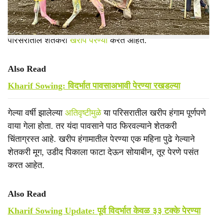
यंदा पावसाने दडी मारल्याने या परिसरातील पेरण्या खोळंबल्या होत्या.
अद्याप समाधानकारक पाऊस झाला नाही. पाऊस येईल या आशेवर या
परिसरातील शेतकरी
खरीप पेरण्या
करत आहेत.
Also Read
Kharif Sowing: विदर्भात पावसाअभावी पेरण्या रखडल्या
गेल्या वर्षी झालेल्या
अतिवृष्टीमुळे
या परिसरातील खरीप हंगाम पूर्णपणे
वाया गेला होता. तर यंदा पावसाने पाठ फिरवल्याने शेतकरी
चिंताग्रस्त आहे. खरीप हंगामातील पेरण्या एक महिना पुढे गेल्याने
शेतकरी मूग, उडीद पिकाला फाटा देऊन सोयाबीन, तूर पेरणे पसंत
करत आहेत.
Also Read
Kharif Sowing Update: पूर्व विदर्भात केवळ ३३ टक्के पेरण्या