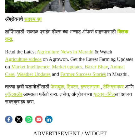
ॲग्रोवनचे
सदस्य व्हा
शॉपिंगसाठी 'सकाळ प्राईम डील्स'च्या भन्नाट ऑफर्स पाहण्यासाठी
क्लिक
करा
.
Read the Latest
Agriculture News in Marathi
& Watch
Agriculture videos
on Agrowon. Get the Latest Farming Updates
on
Market Intelligence
,
Market updates
,
Bazar Bhav
,
Animal
Care
,
Weather Updates
and
Farmer Success Stories
in Marathi.
ताज्या कृषी घडामोडींसाठी
फेसबुक
,
ट्विटर
,
इन्स्टाग्राम
,
टेलिग्रामवर
आणि
व्हॉट्सॲप
आम्हाला फॉलो करा. तसेच, ॲग्रोवनच्या
यूट्यूब चॅनेल
ला आजच
सबस्क्राइब करा.
ADVERTISEMENT / WIDGET