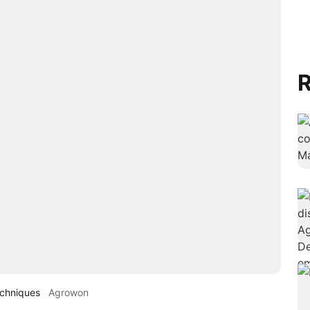
R
echniques
Agrowon