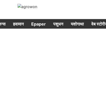
िजन्स
हवामान
Epaper
पशुधन
यशोगाथा
वेब स्टोर