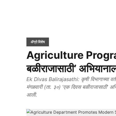
ॲग्रो विशेष
Agriculture Progr
बळीराजासाठी’ अभियानाला 
Ek Divas Balirajasathi: कृषी विभागाच्या वतीन
मंगळवारी (ता. ३०) ‘एक दिवस बळीराजासाठी’ अभिया
आली.