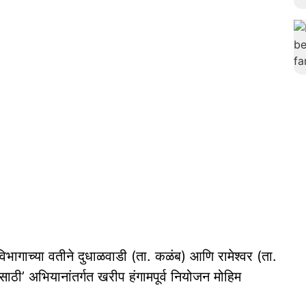
िभागाच्या वतीने दुधाळवाडी (ता. कळंब) आणि रामेश्वर (ता.
ाठी’ अभियानांतर्गत खरीप हंगामपूर्व नियोजन मोहिम