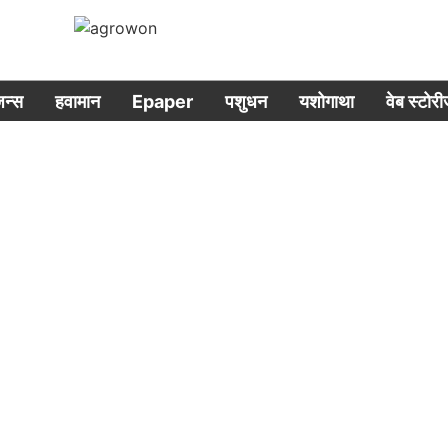
िजन्स
हवामान
Epaper
पशुधन
यशोगाथा
वेब स्टोर