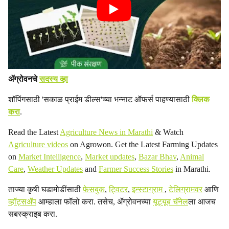
ॲग्रोवनचे
सदस्य व्हा
शॉपिंगसाठी 'सकाळ प्राईम डील्स'च्या भन्नाट ऑफर्स पाहण्यासाठी
क्लिक
करा
.
Read the Latest
Agriculture News in Marathi
& Watch
Agriculture videos
on Agrowon. Get the Latest Farming Updates
on
Market Intelligence
,
Market updates
,
Bazar Bhav
,
Animal
Care
,
Weather Updates
and
Farmer Success Stories
in Marathi.
ताज्या कृषी घडामोडींसाठी
फेसबुक
,
ट्विटर
,
इन्स्टाग्राम
,
टेलिग्रामवर
आणि
व्हॉट्सॲप
आम्हाला फॉलो करा. तसेच, ॲग्रोवनच्या
यूट्यूब चॅनेल
ला आजच
सबस्क्राइब करा.