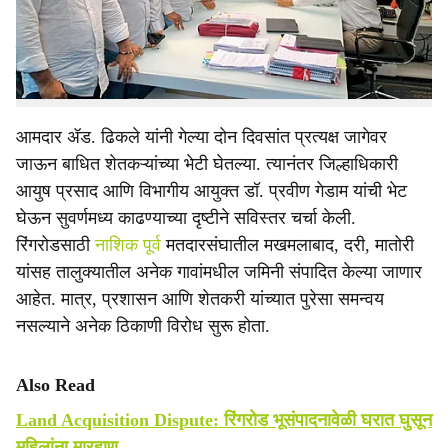
e
आणि प्रशासकीय त्रुटींमुळे प्रकल्पासमोर पेच निर्माण झाला होता.
हा तिढा सोडवण्यासाठी नाशिक पूर्वचे आमदार ॲड. राहुल ढिकले
यांनी पुढाकार घेत प्रशासनाशी थेट संवाद साधला आहे.
आमदार ॲड. ढिकले यांनी गेल्या दोन दिवसांत प्रत्यक्ष जागेवर
जाऊन बाधित शेतकऱ्यांच्या भेटी घेतल्या. त्यानंतर जिल्हाधिकारी
आयुष प्रसाद आणि विभागीय आयुक्त डॉ. प्रवीण गेडाम यांची भेट
घेऊन सुवर्णमध्य काढण्याच्या दृष्टीने सविस्तर चर्चा केली.
रिंगरोडसाठी
नाशिक पूर्व
मतदारसंघातील मखमलाबाद, दरी, मातोरी
यांसह तालुक्यातील अनेक गावांमधील जमिनी संपादित केल्या जाणार
आहेत. मात्र, प्रशासन आणि शेतकरी यांच्यात पुरेसा समन्वय
नसल्याने अनेक ठिकाणी विरोध सुरू होता.
Also Read
Land Acquisition Dispute: रिंगरोड भूसंपादनावेळी घरात घुसून
महिलांना मारहाण