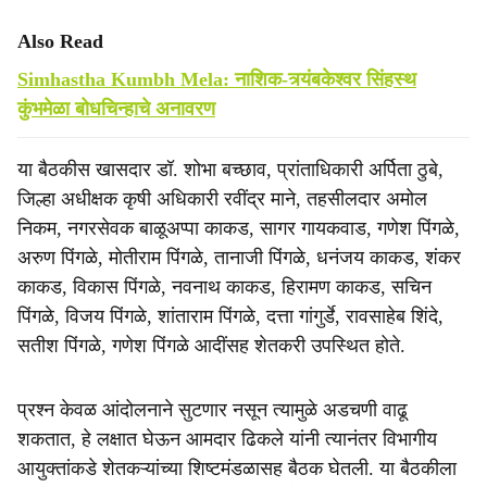
Also Read
Simhastha Kumbh Mela: नाशिक-त्र्यंबकेश्वर सिंहस्थ
कुंभमेळा बोधचिन्हाचे अनावरण
या बैठकीस खासदार डॉ. शोभा बच्छाव, प्रांताधिकारी अर्पिता ठुबे,
जिल्हा अधीक्षक कृषी अधिकारी रवींद्र माने, तहसीलदार अमोल
निकम, नगरसेवक बाळूअप्पा काकड, सागर गायकवाड, गणेश पिंगळे,
अरुण पिंगळे, मोतीराम पिंगळे, तानाजी पिंगळे, धनंजय काकड, शंकर
काकड, विकास पिंगळे, नवनाथ काकड, हिरामण काकड, सचिन
पिंगळे, विजय पिंगळे, शांताराम पिंगळे, दत्ता गांगुर्डे, रावसाहेब शिंदे,
सतीश पिंगळे, गणेश पिंगळे आदींसह शेतकरी उपस्थित होते.
प्रश्न केवळ आंदोलनाने सुटणार नसून त्यामुळे अडचणी वाढू
शकतात, हे लक्षात घेऊन आमदार ढिकले यांनी त्यानंतर विभागीय
आयुक्तांकडे शेतकऱ्यांच्या शिष्टमंडळासह बैठक घेतली. या बैठकीला