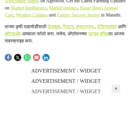
Agriculture videos
on Agrowon. Get the Latest Farming Updates
on
Market Intelligence
,
Market updates
,
Bazar Bhav
,
Animal
Care
,
Weather Updates
and
Farmer Success Stories
in Marathi.
ताज्या कृषी घडामोडींसाठी
फेसबुक
,
ट्विटर
,
इन्स्टाग्राम
,
टेलिग्रामवर
आणि
व्हॉट्सॲप
आम्हाला फॉलो करा. तसेच, ॲग्रोवनच्या
यूट्यूब चॅनेल
ला आजच
सबस्क्राइब करा.
ADVERTISEMENT / WIDGET
ADVERTISEMENT / WIDGET
×
ADVERTISEMENT / WIDGET