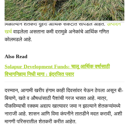
अतिवृष्टीतून वाचलेल्या सोयाबीनलाही बाजारात अपेक्षित भाव न
मिळाल्याने शेतकरी दुहेरी आर्थिक संकटात सापडले आहेत.
उत्पादन
खर्च
वाढलेला असताना कमी दरामुळे अनेकांचे आर्थिक गणित
कोलमडले आहे.
Also Read
Solapur Development Funds: चालू आर्थिक वर्षासाठी
विभागनिहाय निधी मागा : इंद्रजित पवार
दरम्यान, आगामी खरीप हंगाम काही दिवसांवर येऊन ठेपला असून बी-
बियाणे, खते व औषधांसाठी पैशांची गरज भासत आहे. मात्र,
पीकविम्याची रक्कम अद्याप खात्यावर जमा न झाल्याने शेतकऱ्यांमध्ये
नाराजी आहे. शासन आणि विमा कंपनीने तातडीने मदत करावी, अशी
मागणी परिसरातील शेतकरी करीत आहेत.