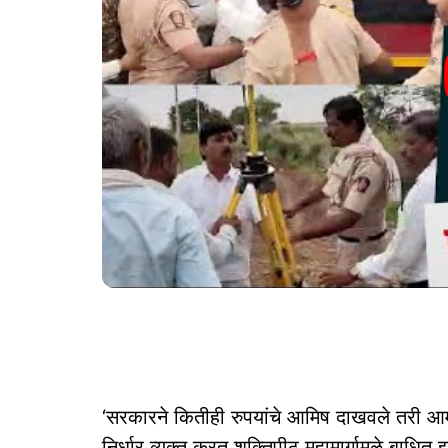
‘सरकारने कितीही रुपयांचे आमिष दाखवले तरी आम्
निर्धार व्यक्त करत शक्तिपीठ महामार्गामुळे बाधित झ