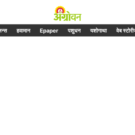
िजन्स
हवामान
Epaper
पशुधन
यशोगाथा
वेब स्टोर