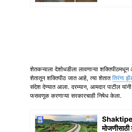
शेतकऱ्याला देशोधडीला लावणाऱ्या शक्तिपीठमधून आम्ह
शेतातून शक्तिपीठ जात आहे, त्या शेतात
तिरंगा झ
संदेश देण्यात आला. दरम्यान, आमदार पाटील यांन
फसवणूक करणाऱ्या सरकारचाही निषेध केला.
Shaktipee
मोजणीसाठी त