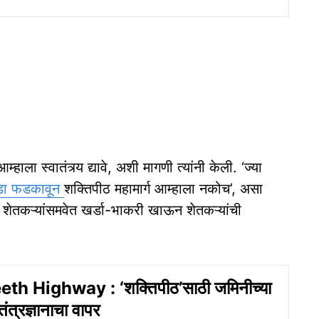
ाला स्वातंत्र्य द्यावे, अशी मागणी त्यांनी केली. ‘ज्या
ेंडा फडकावून
शक्तिपीठ महामार्ग आम्हाला नकोच’, असा
ी शेतकऱ्यांसमवेत खर्डा-भाकरी खाऊन शेतकऱ्यांची
th Highway : ‘शक्तिपीठ’साठी जमिनीच्या
ंत्रज्ञानाचा वापर