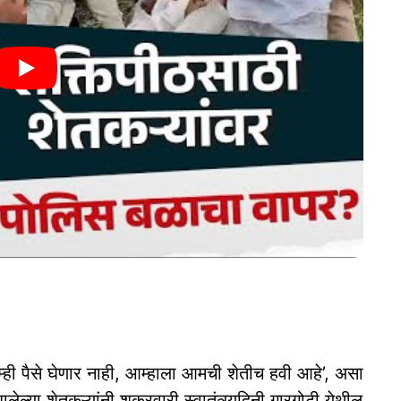
ही पैसे घेणार नाही, आम्हाला आमची शेतीच हवी आहे’, असा
ालेल्या शेतकऱ्यांनी शुक्रवारी स्वातंत्र्यदिनी गारगोटी येथील