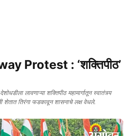
y Protest : ‘शक्तिपीठ’
डीला लावणाऱ्या शक्तिपीठ महामार्गातून स्वातंत्र्य
ंनी शेतात तिरंगा फडकावून शासनाचे लक्ष वेधले.