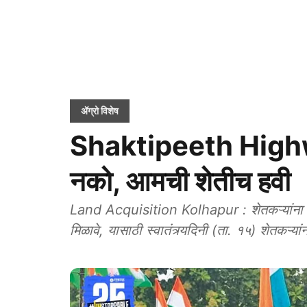
ॲग्रो विशेष
Shaktipeeth Highwa
नको, आमची शेतीच हवी
Land Acquisition Kolhapur : शेतकऱ्यांना देशोध
मिळावे, यासाठी स्वातंत्र्यदिनी (ता. १५) शेतकऱ्या