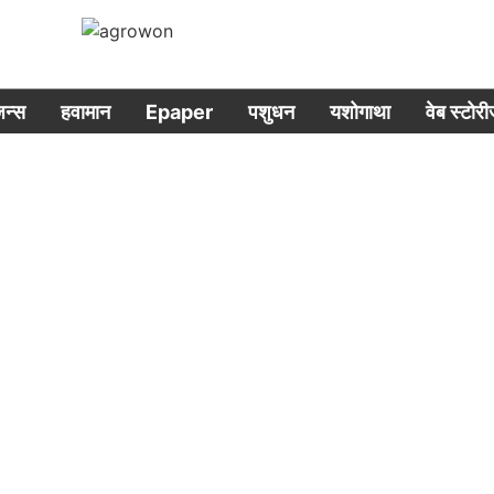
िजन्स
हवामान
Epaper
पशुधन
यशोगाथा
वेब स्टोर