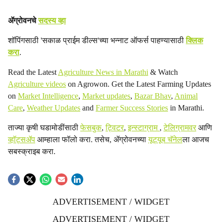
ॲग्रोवनचे
सदस्य व्हा
शॉपिंगसाठी 'सकाळ प्राईम डील्स'च्या भन्नाट ऑफर्स पाहण्यासाठी
क्लिक
करा
.
Read the Latest
Agriculture News in Marathi
& Watch
Agriculture videos
on Agrowon. Get the Latest Farming Updates
on
Market Intelligence
,
Market updates
,
Bazar Bhav
,
Animal
Care
,
Weather Updates
and
Farmer Success Stories
in Marathi.
ताज्या कृषी घडामोडींसाठी
फेसबुक
,
ट्विटर
,
इन्स्टाग्राम
,
टेलिग्रामवर
आणि
व्हॉट्सॲप
आम्हाला फॉलो करा. तसेच, ॲग्रोवनच्या
यूट्यूब चॅनेल
ला आजच
सबस्क्राइब करा.
ADVERTISEMENT / WIDGET
ADVERTISEMENT / WIDGET