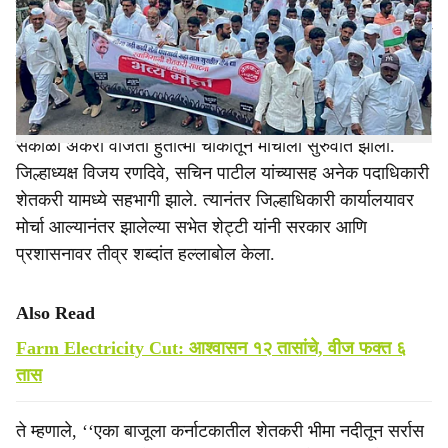
r
सुरळीत वीजपुरवठा करावा, यासह शेतकऱ्यांच्या विविध प्रलंबित
मागण्यांसाठी सोमवारी (ता. २२) स्वाभिमानी शेतकरी संघटनेच्या वतीने
e
माजी खासदार राजू शेट्टी यांच्या नेतृत्वाखाली जिल्हाधिकारी
कार्यालयावर मोर्चा काढण्यात आला.
सकाळी अकरा वाजता हुतात्मा चौकातून मोर्चाला सुरुवात झाली.
जिल्हाध्यक्ष विजय रणदिवे, सचिन पाटील यांच्यासह अनेक पदाधिकारी
शेतकरी यामध्ये सहभागी झाले. त्यानंतर जिल्हाधिकारी कार्यालयावर
मोर्चा आल्यानंतर झालेल्या सभेत शेट्टी यांनी सरकार आणि
प्रशासनावर तीव्र शब्दांत हल्लाबोल केला.
Also Read
Farm Electricity Cut: आश्वासन १२ तासांचे, वीज फक्त ६
तास
ते म्हणाले, ‘‘एका बाजूला कर्नाटकातील शेतकरी भीमा नदीतून सर्रास