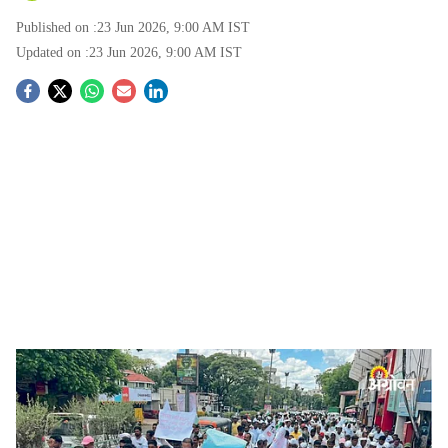
Published on :
23 Jun 2026, 9:00 AM
IST
Updated on :
23 Jun 2026, 9:00 AM
IST
S
o
c
i
a
l
s
Swabhimani Shetkari Sanghatana protest
-
Agrowon
h
Rural Electricity Crisis:
भीमा नदीकाठच्या शेतकऱ्यांना सलग
a
सहा तास आणि संपूर्ण सोलापूर जिल्ह्यात कृषिपंपांसाठी आठ तास