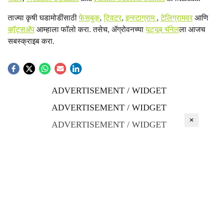
ताज्या कृषी घडामोडींसाठी
फेसबुक
,
ट्विटर
,
इन्स्टाग्राम
,
टेलिग्रामवर
आणि
व्हॉट्सॲप
आम्हाला फॉलो करा. तसेच, ॲग्रोवनच्या
यूट्यूब चॅनेल
ला आजच
सबस्क्राइब करा.
ADVERTISEMENT / WIDGET
ADVERTISEMENT / WIDGET
×
ADVERTISEMENT / WIDGET