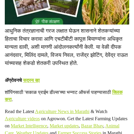
आधुनिक तंत्रज्ञानाची गरज लक्षात घेऊन शासनाने शेतकऱ्यांच्या
हिताचा विचार करावा आणि एचटीबीटी कापूस बियाण्यांना अधिकृत
मान्यता द्यावी, अशी मागणी आंदोलनकर्त्यांनी केली. या वेळी दीपक
आनंदवार, मिलिंद दामले, विजय निवल, राजेंद्र झोटिंग, देवेंद्र राऊत
यांच्यासह शेकडो शेतकरी उपस्थित होते.
ॲग्रोवनचे
सदस्य व्हा
शॉपिंगसाठी 'सकाळ प्राईम डील्स'च्या भन्नाट ऑफर्स पाहण्यासाठी
क्लिक
करा
.
Read the Latest
Agriculture News in Marathi
& Watch
Agriculture videos
on Agrowon. Get the Latest Farming Updates
on
Market Intelligence
,
Market updates
,
Bazar Bhav
,
Animal
Care
,
Weather Updates
and
Farmer Success Stories
in Marathi.