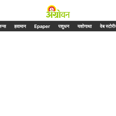
िजन्स
हवामान
Epaper
पशुधन
यशोगाथा
वेब स्टोर