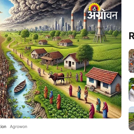
R
ion
Agrowon