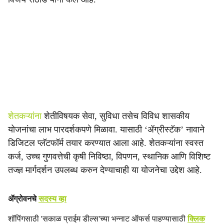
शेतकऱ्यांना
शेतीविषयक सेवा, सुविधा तसेच विविध शासकीय
योजनांचा लाभ पारदर्शकपणे मिळावा. यासाठी ‘ॲग्रीस्टॅक’ नावाने
डिजिटल प्लॅटफॉर्म तयार करण्यात आला आहे. शेतकऱ्यांना स्वस्त
कर्ज, उच्च गुणवत्तेची कृषी निविष्ठा, विपणन, स्थानिक आणि विशिष्ट
तज्ज्ञ मार्गदर्शन उपलब्ध करुन देण्याचाही या योजनेचा उद्देश आहे.
ॲग्रोवनचे
सदस्य व्हा
शॉपिंगसाठी 'सकाळ प्राईम डील्स'च्या भन्नाट ऑफर्स पाहण्यासाठी
क्लिक