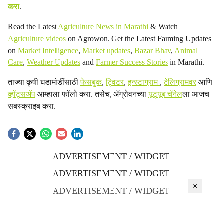
करा
.
Read the Latest
Agriculture News in Marathi
& Watch
Agriculture videos
on Agrowon. Get the Latest Farming Updates
on
Market Intelligence
,
Market updates
,
Bazar Bhav
,
Animal
Care
,
Weather Updates
and
Farmer Success Stories
in Marathi.
ताज्या कृषी घडामोडींसाठी
फेसबुक
,
ट्विटर
,
इन्स्टाग्राम
,
टेलिग्रामवर
आणि
व्हॉट्सॲप
आम्हाला फॉलो करा. तसेच, ॲग्रोवनच्या
यूट्यूब चॅनेल
ला आजच
सबस्क्राइब करा.
ADVERTISEMENT / WIDGET
ADVERTISEMENT / WIDGET
×
ADVERTISEMENT / WIDGET