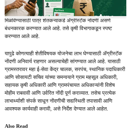
असलेल्यांना पात्र शेतकऱ्यांना २ लाख रुपयांपर्यंत कर्जमाफीचा लाभ
मिळणार आहे. पण सरकारच्या या नियोजित कर्जमाफी योजनेचा लाभ
मिळविण्यासाठी पात्र शेतकऱ्यांकडे ॲग्रीस्टॅक नोंदणी असणे
बंधनकारक करण्यात आले आहे. तसे कृषी विभागाकडून स्पष्ट
करण्यात आले आहे.
यापुढे कोणत्याही शेतीविषयक योजनेचा लाभ घेण्यासाठी ॲग्रीस्टॅक
नोंदणी अनिवार्य राहणार असल्याचेही सांगण्यात आले आहे. यासाठी
ग्रामस्तरावर महा ई-सेवा केंद्र चालक, सरपंच, स्थानिक पदाधिकारी
आणि सोसायटी सचिव यांच्या समन्वयाने ग्राम महसूल अधिकारी,
सहायक कृषी अधिकारी आणि ग्रामपंचायत अधिकाऱ्यांनी विशेष
मोहीम राबवावी आणि उर्वरित नोंदी पूर्ण कराव्यात. तसेच प्रत्येक
लाभार्थ्याशी संपर्क साधून नोंदणीची सद्यस्थिती तपासावी आणि
आवश्यक कार्यवाही करावी, असे निर्देश देण्यात आले आहेत.
Also Read