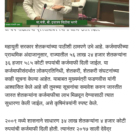
e
विधानसभेत दिले. तीनही वेळेच्या कर्जमाफी निकषांचा विचार केला तर
यावर्षी दिलेली कर्जमाफी निश्चितपणे अडचणीत असलेल्या शेतकऱ्यांना
दिलासा देणारी ठरेल, असा विश्वास त्यांनी व्यक्त केला. नियम २९३
अन्वये मांडलेल्या प्रस्तावावर त्यांनी आज उत्तर दिले.
महायुती सरकार शेतकऱ्यांच्या पाठीशी ठामपणे उभे आहे. कर्जमाफीच्या
प्राथमिक अंदाजानुसार, राज्यातील ५६ लाख २४ हजार शेतकऱ्यांना
३६ हजार ५८५ कोटी रुपयांची कर्जमाफी दिली जाईल. या
कर्जमाफीसंदर्भात लोकप्रतिनिधी, शेतकरी, शेतकरी संघटनांच्या
काही सूचना केल्या आहेत. याबाबत मुख्यमंत्री फडणवीस यांनी
आश्वासित केले आहे की तुमच्या सूचनांचा समावेश करुन जास्तीत
जास्त शेतकऱ्यांना कर्जमाफीचा लाभ मिळवून देण्यासाठी त्यात
सुधारणा केली जाईल, असे कृषिमंत्र्यांनी स्पष्ट केले.
२००९ मध्ये शासनाने साधारण ३४ लाख शेतकऱ्यांना ४ हजार कोटी
रुपयांची कर्जमाफी दिली होती. त्यानंतर २०१७ साली देवेंद्र