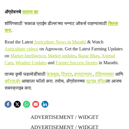
ॲग्रोवनचे
सदस्य व्हा
शॉपिंगसाठी 'सकाळ प्राईम डील्स'च्या भन्नाट ऑफर्स पाहण्यासाठी
क्लिक
करा
.
Read the Latest
Agriculture News in Marathi
& Watch
Agriculture videos
on Agrowon. Get the Latest Farming Updates
on
Market Intelligence
,
Market updates
,
Bazar Bhav
,
Animal
Care
,
Weather Updates
and
Farmer Success Stories
in Marathi.
ताज्या कृषी घडामोडींसाठी
फेसबुक
,
ट्विटर
,
इन्स्टाग्राम
,
टेलिग्रामवर
आणि
व्हॉट्सॲप
आम्हाला फॉलो करा. तसेच, ॲग्रोवनच्या
यूट्यूब चॅनेल
ला आजच
सबस्क्राइब करा.
ADVERTISEMENT / WIDGET
ADVERTISEMENT / WIDGET