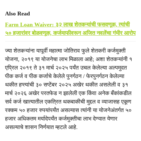
Also Read
Farm Loan Waiver: ३२ लाख शेतकऱ्यांची फसवणूक, त्यांची
५० हजारांवर बोळवणूक, कर्जमाफीवरून अजित नवलेंचा गंभीर आरोप
ज्या शेतकऱ्यांना यापूर्वी महात्मा जोतिराव फुले शेतकरी कर्जमुक्ती
योजना, २०१९ या योजनेचा लाभ मिळाला आहे; अशा शेतकऱ्यांनी १
एप्रिल २०१९ ते ३१ मार्च २०२५ पर्यंत उचल केलेल्या अल्पमुदत
पीक कर्ज व पीक कर्जाचे केलेले पुनर्गठन / फेरपुनर्गठन केलेल्या
थकीत हप्त्यांची ३० सप्टेंबर २०२५ अखेर थकीत असलेली व ३१
मार्च २०२६ अखेर परतफेड न झालेली एक किंवा अनेक बँकांकडील
सर्व कर्ज खात्यातील एकत्रित थकबाकीची मुद्दल व व्याजासह एकूण
रक्कम ५० हजार रुपयांपर्यंत असल्यास त्यांनी या योजनेअंतर्गत ५०
हजार अधिकतम मर्यादेपर्यंत कर्जमुक्तीचा लाभ देण्यात येणार
असल्याचे शासन निर्णयात म्हटले आहे.