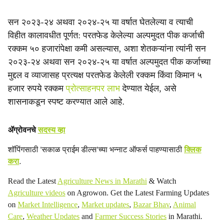
सन २०२३-२४ अथवा २०२४-२५ या वर्षात घेतलेल्या व त्याची
विहीत कालावधीत पूर्णत: परतफेड केलेल्या अल्पमुदत पीक कर्जाची
रक्कम ५० हजारांपेक्षा कमी असल्यास, अशा शेतकऱ्यांना त्यांनी सन
२०२३-२४ अथवा सन २०२४-२५ या वर्षात अल्पमुदत पीक कर्जाच्या
मुद्दल व व्याजासह प्रत्यक्ष परतफेड केलेली रक्कम किंवा किमान ५
हजार रुपये रक्कम
प्रोत्साहनपर लाभ
देण्यात येईल, असे
शासनाकडून स्पष्ट करण्यात आले आहे.
ॲग्रोवनचे
सदस्य व्हा
शॉपिंगसाठी 'सकाळ प्राईम डील्स'च्या भन्नाट ऑफर्स पाहण्यासाठी
क्लिक
करा
.
Read the Latest
Agriculture News in Marathi
& Watch
Agriculture videos
on Agrowon. Get the Latest Farming Updates
on
Market Intelligence
,
Market updates
,
Bazar Bhav
,
Animal
Care
,
Weather Updates
and
Farmer Success Stories
in Marathi.