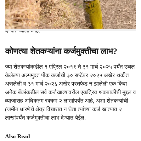
e
'पुण्यश्लोक अहिल्यादेवी होळकर शेतकरी कर्जमुक्ती योजना, २०२६'
योजना जाहीर करण्यात आली आहे. या शेतकरी कर्जमाफीसाठी
कोणते शेतकरी पात्र ठरतील? याचा तपशील शासन निर्णयातून
देण्यात आला आहे.
कोणत्या शेतकऱ्यांना कर्जमुक्तीचा लाभ?
ज्या शेतकऱ्यांकडील १ एप्रिल २०१९ ते ३१ मार्च २०२५ पर्यंत उचल
केलेल्या अल्पमुदत पीक कर्जाची ३० सप्टेंबर २०२५ अखेर थकीत
असलेली व ३१ मार्च २०२६ अखेर परतफेड न झालेली एक किंवा
अनेक बँकांकडील सर्व कर्जखात्यावरील एकत्रित थकबाकीची मुद्दल व
व्याजासह अधिकतम रक्कम २ लाखांपर्यंत आहे, अशा शेतकऱ्यांची
(जमीन धारणेचे क्षेत्र विचारात न घेता त्यांच्या कर्ज खात्यात २
लाखांपर्यंत कर्जमुक्तीचा लाभ देण्यात येईल.
Also Read