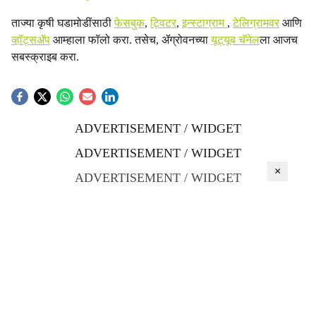
ताज्या कृषी घडामोडींसाठी
फेसबुक
,
ट्विटर
,
इन्स्टाग्राम
,
टेलिग्रामवर
आणि
व्हॉट्सॲप
आम्हाला फॉलो करा. तसेच, ॲग्रोवनच्या
यूट्यूब चॅनेल
ला आजच
सबस्क्राइब करा.
ADVERTISEMENT / WIDGET
ADVERTISEMENT / WIDGET
×
ADVERTISEMENT / WIDGET