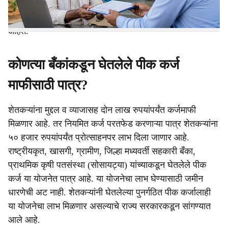
दत्तात्रय भरणे यांनी विधानसभेत सांगितले होते. पण आता प्रत्यक्षात
याचा लाभ मिळण्यास विलंब होणार असल्याचे संकेत त्यांनी दिले
आहेत.
कोणत्या बँकांकडून घेतलेले पीक कर्ज
माफीसाठी पात्र?
शेतकऱ्यांना मुद्दल व व्याजासह दोन लाख रुपयांपर्यंत कर्जमाफी
मिळणार आहे. तर नियमित कर्ज परतफेड करणाऱ्या पात्र शेतकऱ्यांना
५० हजार रुपयांपर्यंत प्रोत्साहनपर लाभ दिला जाणार आहे.
राष्ट्रीयकृत, खासगी, ग्रामीण, जिल्हा मध्यवर्ती सहकारी बँका,
प्राथमिक कृषी पतसंस्था (सोसायट्या) यांच्याकडून घेतलेले पीक
कर्ज या योजनेत पात्र आहे. या योजनेचा लाभ घेण्यासाठी जमीन
धारणेची अट नाही. शेतकऱ्यांनी घेतलेल्या पुनर्गठित पीक कर्जालाही
या योजनेचा लाभ मिळणार असल्याचे राज्य सरकारकडून सांगण्यात
आले आहे.