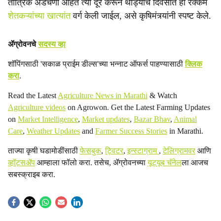
तांत्रिक अडचणी आहेत त्या दूर करून थोड्याच दिवसात ही रक्कम
शेतकऱ्यांच्या खात्यांत
वर्ग केली जाईल, असे कृषिमंत्र्यांनी स्पष्ट केले.
ॲग्रोवनचे
सदस्य व्हा
शॉपिंगसाठी 'सकाळ प्राईम डील्स'च्या भन्नाट ऑफर्स पाहण्यासाठी
क्लिक
करा
.
Read the Latest
Agriculture News in Marathi
& Watch
Agriculture videos
on Agrowon. Get the Latest Farming Updates
on
Market Intelligence
,
Market updates
,
Bazar Bhav
,
Animal
Care
,
Weather Updates
and
Farmer Success Stories
in Marathi.
ताज्या कृषी घडामोडींसाठी
फेसबुक
,
ट्विटर
,
इन्स्टाग्राम
,
टेलिग्रामवर
आणि
व्हॉट्सॲप
आम्हाला फॉलो करा. तसेच, ॲग्रोवनच्या
यूट्यूब चॅनेल
ला आजच
सबस्क्राइब करा.