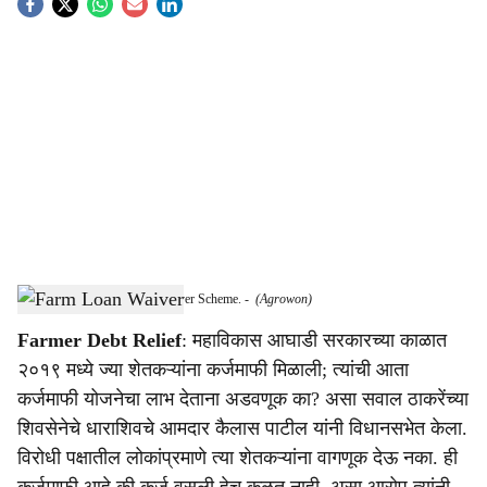
S
o
c
i
a
l
s
Kailas Patil On Farm Loan Waiver Scheme.
-
(Agrowon)
h
Farmer Debt Relief
: महाविकास आघाडी सरकारच्या काळात
a
२०१९ मध्ये ज्या शेतकऱ्यांना कर्जमाफी मिळाली; त्यांची आता
r
कर्जमाफी योजनेचा लाभ देताना अडवणूक का? असा सवाल ठाकरेंच्या
शिवसेनेचे धाराशिवचे आमदार कैलास पाटील यांनी विधानसभेत केला.
e
विरोधी पक्षातील लोकांप्रमाणे त्या शेतकऱ्यांना वागणूक देऊ नका. ही