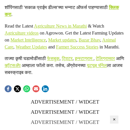
शॉपिंगसाठी 'सकाळ प्राईम डील्स'च्या भन्नाट ऑफर्स पाहण्यासाठी
क्लिक
करा
.
Read the Latest
Agriculture News in Marathi
& Watch
Agriculture videos
on Agrowon. Get the Latest Farming Updates
on
Market Intelligence
,
Market updates
,
Bazar Bhav
,
Animal
Care
,
Weather Updates
and
Farmer Success Stories
in Marathi.
ताज्या कृषी घडामोडींसाठी
फेसबुक
,
ट्विटर
,
इन्स्टाग्राम
,
टेलिग्रामवर
आणि
व्हॉट्सॲप
आम्हाला फॉलो करा. तसेच, ॲग्रोवनच्या
यूट्यूब चॅनेल
ला आजच
सबस्क्राइब करा.
ADVERTISEMENT / WIDGET
ADVERTISEMENT / WIDGET
×
ADVERTISEMENT / WIDGET