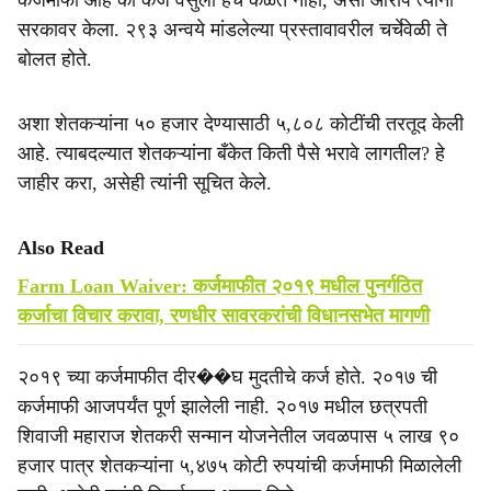
कर्जमाफी आहे की कर्ज वसुली हेच कळत नाही, असा आरोप त्यांनी
सरकावर केला. २९३ अन्वये मांडलेल्या प्रस्तावावरील चर्चेवेळी ते
बोलत होते.
अशा शेतकऱ्यांना ५० हजार देण्यासाठी ५,८०८ कोटींची तरतूद केली
आहे. त्याबदल्यात शेतकऱ्यांना बँकेत किती पैसे भरावे लागतील? हे
जाहीर करा, असेही त्यांनी सूचित केले.
Also Read
Farm Loan Waiver: कर्जमाफीत २०१९ मधील पुनर्गठित
कर्जाचा विचार करावा, रणधीर सावरकरांची विधानसभेत मागणी
२०१९ च्या कर्जमाफीत दीर��घ मुदतीचे कर्ज होते. २०१७ ची
कर्जमाफी आजपर्यंत पूर्ण झालेली नाही. २०१७ मधील छत्रपती
शिवाजी महाराज शेतकरी सन्मान योजनेतील जवळपास ५ लाख ९०
हजार पात्र शेतकऱ्यांना ५,४७५ कोटी रुपयांची कर्जमाफी मिळालेली