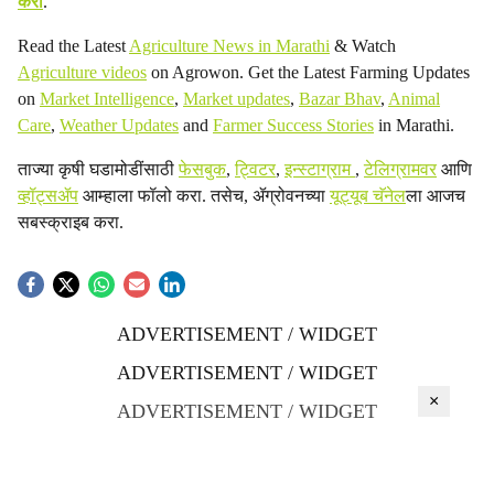
करा
.
Read the Latest
Agriculture News in Marathi
& Watch
Agriculture videos
on Agrowon. Get the Latest Farming Updates
on
Market Intelligence
,
Market updates
,
Bazar Bhav
,
Animal
Care
,
Weather Updates
and
Farmer Success Stories
in Marathi.
ताज्या कृषी घडामोडींसाठी
फेसबुक
,
ट्विटर
,
इन्स्टाग्राम
,
टेलिग्रामवर
आणि
व्हॉट्सॲप
आम्हाला फॉलो करा. तसेच, ॲग्रोवनच्या
यूट्यूब चॅनेल
ला आजच
सबस्क्राइब करा.
ADVERTISEMENT / WIDGET
ADVERTISEMENT / WIDGET
×
ADVERTISEMENT / WIDGET