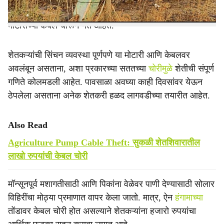
नेहमीच्या ये-जा मार्गालगत असलेल्या सोलर विहिरींनाही लक्ष्य करत
मोटारींच्या केबल चोरून नेत आहेत.
शेतकऱ्यांची सिंचन व्यवस्था पूर्णपणे या मोटारी आणि केबलवर
अवलंबून असताना, अशा प्रकारच्या सततच्या
चोरीमुळे
शेतीची संपूर्ण
गणिते कोलमडली आहेत. पावसाळा अवघ्या काही दिवसांवर येऊन
ठेपलेला असताना अनेक शेतकरी हळद लागवडीच्या तयारीत आहेत.
Also Read
Agriculture Pump Cable Theft: सुकळी शेतशिवारातील
लाखो रुपयांची केबल चोरी
मॉन्सूनपूर्व मशागतीसाठी आणि पिकांना वेळेवर पाणी देण्यासाठी सोलार
विहिरींचा मोठ्या प्रमाणात वापर केला जातो. मात्र, ऐन
हंगामाच्या
तोंडावर केबल चोरी होत असल्याने शेतकऱ्यांना हजारो रुपयांचा