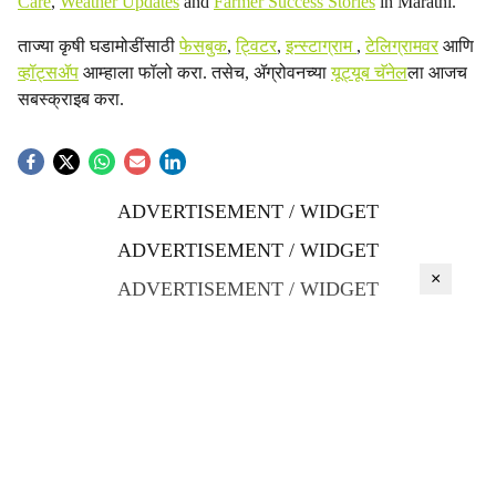
Care
,
Weather Updates
and
Farmer Success Stories
in Marathi.
ताज्या कृषी घडामोडींसाठी
फेसबुक
,
ट्विटर
,
इन्स्टाग्राम
,
टेलिग्रामवर
आणि
व्हॉट्सॲप
आम्हाला फॉलो करा. तसेच, ॲग्रोवनच्या
यूट्यूब चॅनेल
ला आजच
सबस्क्राइब करा.
ADVERTISEMENT / WIDGET
ADVERTISEMENT / WIDGET
×
ADVERTISEMENT / WIDGET