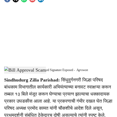
S
o
c
i
a
l
s
Attempt to Clear Bills Using Forged Signature Exposed
-
Agrowon
h
Sindhudurg Zilla Parishad:
सिंधुदुर्गनगरी जिल्हा परिषद
a
बांधकाम विभागातील कार्यकारी अभियंत्याच्या बनावट स्वाक्षऱ्या करून
r
तब्बल १३ बिले मंजूर करून घेण्याचा प्रयत्न झाल्याचा धक्कादायक
प्रकार उघडकीस आला आहे. या प्रकरणाची गंभीर दखल घेत जिल्हा
e
परिषद अध्यक्ष प्रमोद कामत यांनी चौकशीचे आदेश दिले असून,
प्रथमदर्शनी संबंधित ठेकेदारच दोषी असल्याचे त्यांनी स्पष्ट केले.