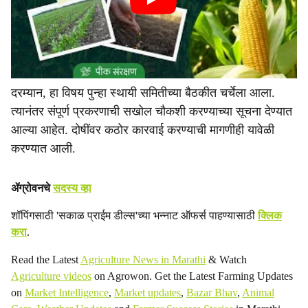
दरम्यान, हा विषय पुन्हा स्थायी समितीच्या बैठकीत चर्चेला आला.
त्यानंतर संपूर्ण प्रकरणाची सखोल चौकशी करण्याच्या सूचना देण्यात
आल्या आहेत. दोषींवर कठोर कारवाई करण्याची मागणीही यावेळी
करण्यात आली.
ॲग्रोवनचे
सदस्य व्हा
शॉपिंगसाठी 'सकाळ प्राईम डील्स'च्या भन्नाट ऑफर्स पाहण्यासाठी
क्लिक
करा
.
Read the Latest
Agriculture News in Marathi
& Watch
Agriculture videos
on Agrowon. Get the Latest Farming Updates
on
Market Intelligence
,
Market updates
,
Bazar Bhav
,
Animal