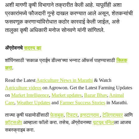
अशी मागणी कृषी विभागाने तक्रारीत केली आहे. यापूर्वीही अशा
प्रकारांमध्ये फौजदारी गुन्हे दाखल करण्यात आले असून, शेतकऱ्यांची
फसवणूक करणाऱ्यांविरोधात कठोर कारवाई केली जाईल, असे
तालुका कृषी अधिकारी मनोज सोनवणे यांनी सांगितले.
ॲग्रोवनचे
सदस्य व्हा
शॉपिंगसाठी 'सकाळ प्राईम डील्स'च्या भन्नाट ऑफर्स पाहण्यासाठी
क्लिक
करा
.
Read the Latest
Agriculture News in Marathi
& Watch
Agriculture videos
on Agrowon. Get the Latest Farming Updates
on
Market Intelligence
,
Market updates
,
Bazar Bhav
,
Animal
Care
,
Weather Updates
and
Farmer Success Stories
in Marathi.
ताज्या कृषी घडामोडींसाठी
फेसबुक
,
ट्विटर
,
इन्स्टाग्राम
,
टेलिग्रामवर
आणि
व्हॉट्सॲप
आम्हाला फॉलो करा. तसेच, ॲग्रोवनच्या
यूट्यूब चॅनेल
ला आजच
सबस्क्राइब करा.