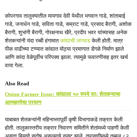
कोपरगाव तालुक्यातील मायगाव देवी येथील भगवान गाडे, शांताबाई
गाडे, जनार्धन गाडे, सविता गाडे, सम्राट गाडे, प्रसाद बैरागी, अशोक
बैरागी, शुभांगी बैरागी, गोरक्षनाथ खैरे, प्रदीप भवर यांच्यासह अनेक
शेतकऱ्यांनी यंदा रब्बी हंगामात
कांद्याची लागवड
केली होती. मात्र
पीक वाढीच्या टप्प्यात कांद्यात मोठ्या प्रमाणात डेंगळे निर्माण झाले
आणि कांदा वेळेपूर्वीच परिपक्व झाला. त्यामुळे फवारणीसह इतर खर्च
वाया गेला.
Also Read
Onion Farmer Issue: कांद्याला ५० रुपये दर; शेतकऱ्याचा
आत्महत्येचा प्रयत्न
याबाबत शेतकऱ्यांनी महिनाभरापूर्वी कृषी विभागाकडे तक्रार केली
होती. तालुकास्तरीय तक्रार निवारण समितीने शेतांमध्ये पाहणी केली
असता बियाणे सदोष असल्याचे स्पष्ट झाले. तपासणीमध्ये तब्बल ८२