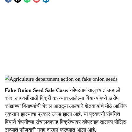
S
o
c
i
a
l
s
Agriculture department action on fake onion seeds
-
Agrowon
h
Fake Onion Seed Sale Case:
कोपरगाव तालुक्यात उन्हाळी
a
कांदा लागवडीसाठी विक्री करण्यात आलेल्या बियाण्यांमध्ये खरीप
r
कांद्याच्या बियाण्यांची भेसळ आढळून आल्याने शेतकऱ्यांचे मोठे आर्थिक
नुकसान झाल्याचा प्रकार उघड झाला आहे. या प्रकरणी संबंधित
e
बियाणे कंपनीच्या संचालकासह विक्रेत्यावर कोपरगाव तालुका पोलिस
ठाण्यात फौजदारी गुन्हा दाखल करण्यात आला आहे.