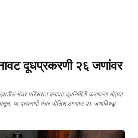
वट दूधप्रकरणी २६ जणांवर
तील मंचर परिसरात बनावट दूधनिर्मिती करणाऱ्या मोठ्या
 असून, या प्रकरणी मंचर पोलिस ठाण्यात २६ जणांविरुद्ध