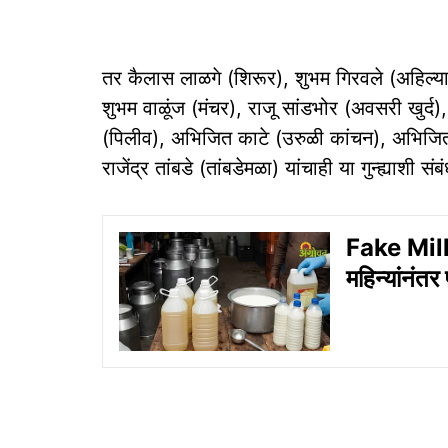
तर कैलास लाळगे (शिरूर), शुभम गिरवले (अहिल्या
शुभम वाळूंज (मंचर), राजू सांडभोर (अवसरी खुर्द),
(पिलीव), अभिजित काटे (उरुळी कांचन), अभिजि
राजेंद्र तांबडे (तांबडेमळा) यांचाही या गुन्ह्याश
Fake Milk
महिन्यांनंत