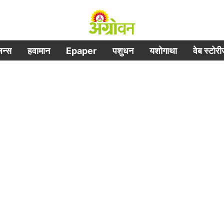
िजन्स
हवामान
Epaper
पशुधन
यशोगाथा
वेब स्टोर